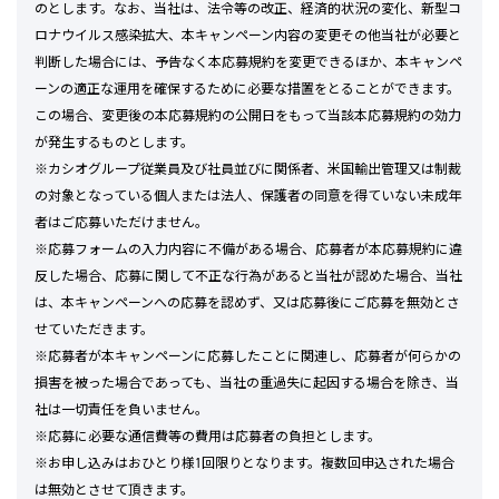
のとします。なお、当社は、法令等の改正、経済的状況の変化、新型コ
ロナウイルス感染拡大、本キャンペーン内容の変更その他当社が必要と
判断した場合には、予告なく本応募規約を変更できるほか、本キャンペ
ーンの適正な運用を確保するために必要な措置をとることができます。
この場合、変更後の本応募規約の公開日をもって当該本応募規約の効力
が発生するものとします。
※カシオグループ従業員及び社員並びに関係者、米国輸出管理又は制裁
の対象となっている個人または法人、保護者の同意を得ていない未成年
者はご応募いただけません。
※応募フォームの入力内容に不備がある場合、応募者が本応募規約に違
反した場合、応募に関して不正な行為があると当社が認めた場合、当社
は、本キャンペーンへの応募を認めず、又は応募後にご応募を無効とさ
せていただきます。
※応募者が本キャンペーンに応募したことに関連し、応募者が何らかの
損害を被った場合であっても、当社の重過失に起因する場合を除き、当
社は一切責任を負いません。
※応募に必要な通信費等の費用は応募者の負担とします。
※お申し込みはおひとり様1回限りとなります。複数回申込された場合
は無効とさせて頂きます。