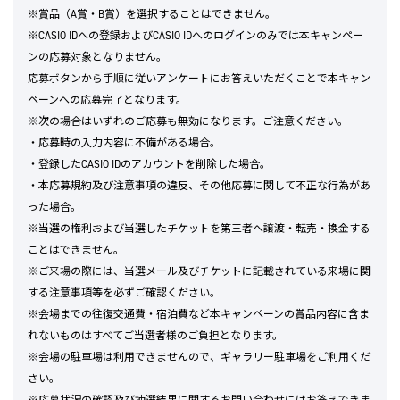
※賞品（A賞・B賞）を選択することはできません。
※CASIO IDへの登録およびCASIO IDへのログインのみでは本キャンペー
ンの応募対象となりません。
応募ボタンから手順に従いアンケートにお答えいただくことで本キャン
ペーンへの応募完了となります。
※次の場合はいずれのご応募も無効になります。ご注意ください。
・応募時の入力内容に不備がある場合。
・登録したCASIO IDのアカウントを削除した場合。
・本応募規約及び注意事項の違反、その他応募に関して不正な行為があ
った場合。
※当選の権利および当選したチケットを第三者へ譲渡・転売・換金する
ことはできません。
※ご来場の際には、当選メール及びチケットに記載されている来場に関
する注意事項等を必ずご確認ください。
※会場までの往復交通費・宿泊費など本キャンペーンの賞品内容に含ま
れないものはすべてご当選者様のご負担となります。
※会場の駐車場は利用できませんので、ギャラリー駐車場をご利用くだ
さい。