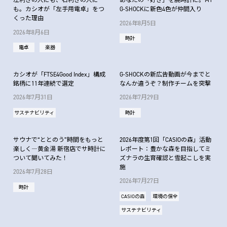
左利きの人にも、右利きの人に
あなたの「好き」を腕時計に。MY
も。カシオが「左手用電卓」をつ
G-SHOCKに新色4色が仲間入り
くった理由
2026年8月5日
2026年8月6日
時計
電卓
楽器
カシオが「FTSE4Good Index」構成
G-SHOCKの新広告動画が今までと
銘柄に11年連続で選定
なんか違うぞ？制作チームを突撃
2026年7月31日
2026年7月29日
サステナビリティ
時計
サウナで“ととのう”時間をもっと
2026年度第1回「CASIOの森」活動
楽しく―黄金湯 新宿店でサ時計に
レポート：豊かな森を目指してミ
ついて聞いてみた！
ズナラの生育確認と雪起こしを実
施
2026年7月28日
2026年7月27日
時計
CASIOの森
環境の保全
サステナビリティ