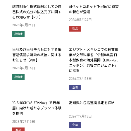
譲渡制限付株式報酬としての自
AIペットロボット“Moflin”に待望
己株式の処分の払込完了に関す
の新色が登場
るお知らせ【PDF】
2026年7月24日
2026年7月24日
製品
投資家
当社及び当社子会社に対する損
エジプト・メキシコでの教育事
害賠償請求訴訟の終結に関する
業が文部科学省「令和8年度 日
お知らせ【PDF】
本型教育の海外展開（EDU-Port
ニッポン）応援プロジェクト」
2026年7月16日
に採択
投資家
2026年7月16日
企業
"G-SHOCK"が「Roblox」で若年
高知県と包括連携協定を締結
層に向けた新たなブランド体験
を提供
2026年7月13日
2026年7月15日
企業
製品