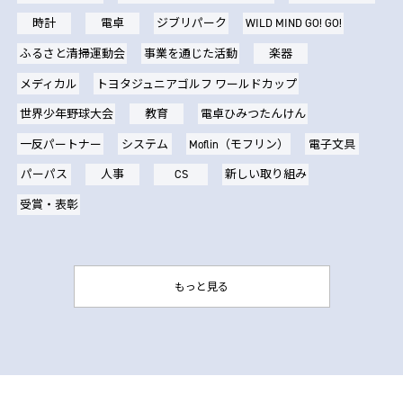
時計
電卓
ジブリパーク
WILD MIND GO! GO!
ふるさと清掃運動会
事業を通じた活動
楽器
メディカル
トヨタジュニアゴルフ ワールドカップ
世界少年野球大会
教育
電卓ひみつたんけん
一反パートナー
システム
Moflin（モフリン）
電子文具
パーパス
人事
CS
新しい取り組み
受賞・表彰
もっと見る