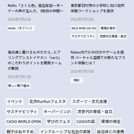
Moflin「さくら色」誕生秘話～オー
東京都羽村市の小学校に向け自然
ナーの声が生んだ、3色目の仲間～
体験ワークショップを提供
2026年7月24日
2026年7月22日
Moflin（モフリン）
WILD MIND GO! GO!
環境の保全
サステナビリティ
次世代の育成・自立
毎日身に着けるものだから…ヒア
Roblox内でG-SHOCKやゲームを提
リングアシストイヤホン「earU」
供 バーチャル空間での新たなブラ
のこだわりポイントを開発チーム
ンド体験とは？
が解説
2026年7月15日
2026年7月21日
時計
新しい取り組み
イベント
北渋RunRunフェスタ
スポーツ・文化支援
サステナビリティ
キーパーソン21
次世代の育成・自立
CASIO WORLD OPEN
学びのフェス
CASIOの森
環境の保全
親子はねやすめ
インクルーシブな社会の実現
自治体との連携