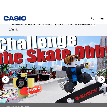
カ
2026年8月3日
シ
令和8年熊本地震により被災された皆さまに、心よりお見舞い申し上
オ
げます。
計
算
機
株
式
会
社
|
CASIO