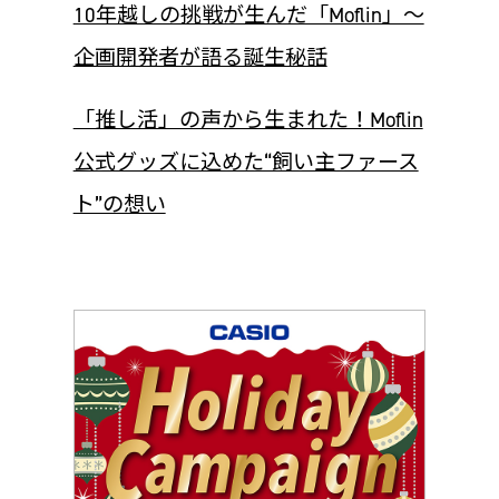
10年越しの挑戦が生んだ「Moflin」～
企画開発者が語る誕生秘話
「推し活」の声から生まれた！Moflin
公式グッズに込めた“飼い主ファース
ト”の想い