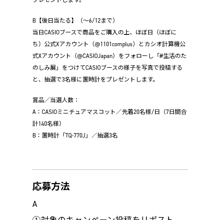
B【後日当たる】（～6/12まで）
当日CASIOブースで商品をご購入の上、ほぼ日（ほぼに
ち）公式Xアカウント（@1101complus）とカシオ計算機公
式Xアカウント（@CASIOJapan）をフォローし「#生活のた
のしみ展」をつけてCASIOブースの様子を写真で投稿する
と、抽選で3名様に置時計をプレゼントします。
賞品／当選人数：
A：CASIOミニチュアマスコット／先着20名様/日（7日間合
計140名様）
B：置時計「TQ-770J」／抽選3名
応募方法
A
①対象のキャンペーン投稿をリポスト