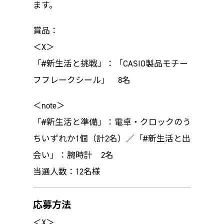
ます。
賞品：
＜X＞
「#新生活と挑戦」：「CASIO製品モチー
フフレークシール」 8名
＜note＞
「#新生活と準備」：電卓・クロックのう
ちいずれか1個（計2名）／「#新生活と出
会い」：腕時計 2名
当選人数：12名様
応募方法
＜X＞