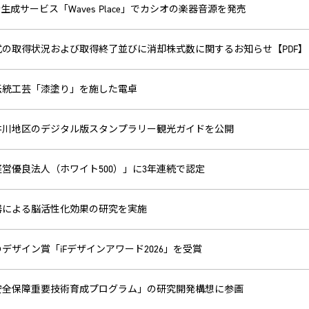
音生成サービス「Waves Place」でカシオの楽器音源を発売
式の取得状況および取得終了並びに消却株式数に関するお知らせ【PDF】
伝統工芸「漆塗り」を施した電卓
井川地区のデジタル版スタンプラリー観光ガイドを公開
営優良法人（ホワイト500）」に3年連続で認定
器による脳活性化効果の研究を実施
デザイン賞「iFデザインアワード2026」を受賞
安全保障重要技術育成プログラム」の研究開発構想に参画