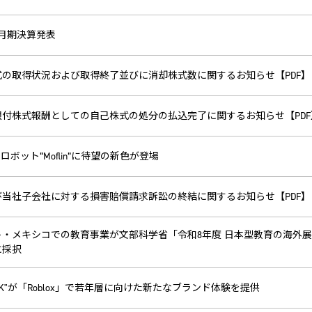
年3月期決算発表
式の取得状況および取得終了並びに消却株式数に関するお知らせ【PDF】
限付株式報酬としての自己株式の処分の払込完了に関するお知らせ【PDF
トロボット“Moflin”に待望の新色が登場
び当社子会社に対する損害賠償請求訴訟の終結に関するお知らせ【PDF】
・メキシコでの教育事業が文部科学省「令和8年度 日本型教育の海外展開（
に採択
HOCK"が「Roblox」で若年層に向けた新たなブランド体験を提供