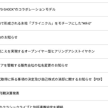
×“G-SHOCK”のコラボレーションモデル
で形成される氷柱「ブライニクル」をモチーフにした“MR-G”
動のお知らせ
聞こえを実現するオープンイヤー型ヒアリングアシストイヤホン
ジアを管轄する販売会社の社名変更のお知らせ
式取得に係る事項の決定及び自己株式の消却に関するお知らせ【PDF】
年3月期決算発表
人のクラシックライブと包括連携協定を締結