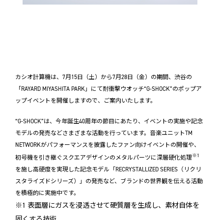
カシオ計算機は、7月15日（土）から7月28日（金）の期間、渋谷の
「RAYARD MIYASHITA PARK」にて耐衝撃ウオッチ“G-SHOCK”のポップア
ップイベントを開催しますので、ご案内いたします。
“G-SHOCK”は、今年誕生40周年の節目にあたり、イベントの実施や記念
モデルの発売などさまざまな活動を行っています。音楽ユニットTM
NETWORKがパフォーマンスを披露したファン向けイベントの開催や、
※1
初号機を引き継ぐスクエアデザインのメタルパーツに深層硬化処理
を施し高硬度を実現した記念モデル「RECRYSTALLIZED SERIES（リクリ
スタライズドシリーズ）」の発売など、ブランドの世界観を伝える活動
を積極的に実施中です。
※1 表面層にガスを浸透させて硬質層を生成し、素材自体を
固くする技術