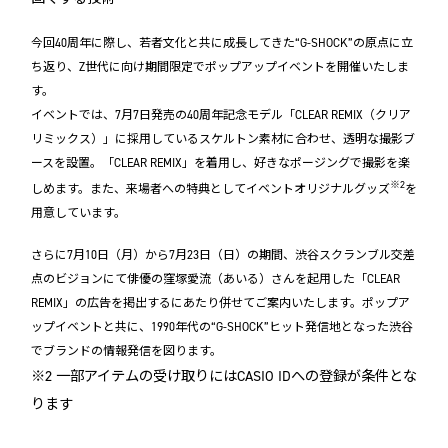
今回40周年に際し、若者文化と共に成長してきた“G-SHOCK”の原点に立
ち返り、Z世代に向け期間限定でポップアップイベントを開催いたしま
す。
イベントでは、7月7日発売の40周年記念モデル「CLEAR REMIX（クリア
リミックス）」に採用しているスケルトン素材に合わせ、透明な撮影ブ
ースを設置。「CLEAR REMIX」を着用し、好きなポージングで撮影を楽
※2
しめます。また、来場者への特典としてイベントオリジナルグッズ
を
用意しています。
さらに7月10日（月）から7月23日（日）の期間、渋谷スクランブル交差
点のビジョンにて俳優の窪塚愛流（あいる）さんを起用した「CLEAR
REMIX」の広告を掲出するにあたり併せてご案内いたします。ポップア
ップイベントと共に、1990年代の“G-SHOCK”ヒット発信地となった渋谷
でブランドの情報発信を図ります。
※2 一部アイテムの受け取りにはCASIO IDへの登録が条件とな
ります