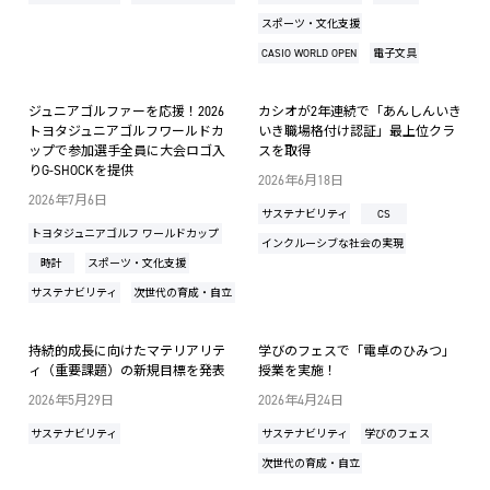
スポーツ・文化支援
CASIO WORLD OPEN
電子文具
ジュニアゴルファーを応援！2026
カシオが2年連続で「あんしんいき
トヨタジュニアゴルフワールドカ
いき職場格付け認証」最上位クラ
ップで参加選手全員に大会ロゴ入
スを取得
りG-SHOCKを提供
2026年6月18日
2026年7月6日
サステナビリティ
CS
トヨタジュニアゴルフ ワールドカップ
インクルーシブな社会の実現
時計
スポーツ・文化支援
サステナビリティ
次世代の育成・自立
持続的成長に向けたマテリアリテ
学びのフェスで「電卓のひみつ」
ィ（重要課題）の新規目標を発表
授業を実施！
2026年5月29日
2026年4月24日
サステナビリティ
サステナビリティ
学びのフェス
次世代の育成・自立