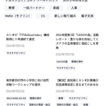
トヨタジュニアゴルフ ワールドカップ
世界少年野球大会
教育
一反パートナー
楽器
人事
Moflin（モフリン）
CS
新しい取り組み
電子文具
カシオが「FTSE4Good Index」構成
2026年度第1回「CASIOの森」活動
銘柄に11年連続で選定
レポート：豊かな森を目指してミ
ズナラの生育確認と雪起こしを実
2026年7月31日
施
サステナビリティ
2026年7月27日
CASIOの森
環境の保全
サステナビリティ
東京都羽村市の小学校に向け自然
【解説】高知県とカシオ計算機が
体験ワークショップを提供
包括連携協定に至るまでのあゆみ
2026年7月22日
2026年7月13日
WILD MIND GO! GO!
環境の保全
教育
サステナビリティ
サステナビリティ
次世代の育成・自立
次世代の育成・自立
楽器