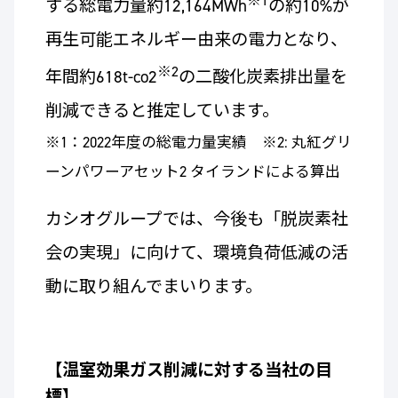
※1
する総電力量約12,164MWh
の約10%が
再生可能エネルギー由来の電力となり、
※2
年間約618t-co2
の二酸化炭素排出量を
削減できると推定しています。
※1：2022年度の総電力量実績 ※2: 丸紅グリ
ーンパワーアセット2 タイランドによる算出
カシオグループでは、今後も「脱炭素社
会の実現」に向けて、環境負荷低減の活
動に取り組んでまいります。
【温室効果ガス削減に対する当社の目
標】