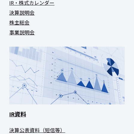
IR・株式カレンダー
決算説明会
株主総会
事業説明会
IR資料
決算公表資料（短信等）