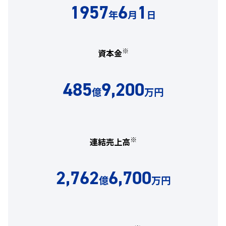
1957
6
1
年
月
日
※
資本金
485
9,200
億
万円
※
連結売上高
2,762
6,700
億
万円