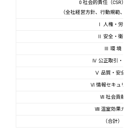
0 社会的責任（CSR）推進
（全社経営方針、行動規範、体制
Ⅰ 人権・労働
Ⅱ 安全・衛生
Ⅲ 環 境
Ⅳ 公正取引・倫理
Ⅴ 品質・安全性
Ⅵ 情報セキュリティ
Ⅶ 社会貢献
Ⅷ 温室効果ガス
（合計）