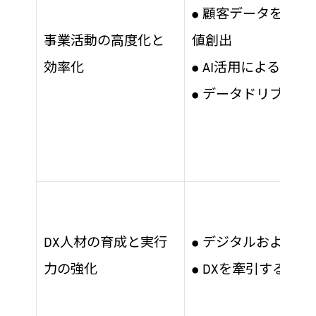
顧客データを起点とした
●
事業活動の高度化と
値創出
効率化
AI活用による業務
●
データドリブン経
●
DX人材の育成と実行
デジタルおよびAI
●
力の強化
DXを牽引する推進
●