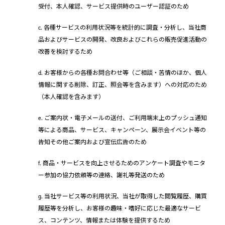
受付、本人確認、サービス提供時のユーザー認証のため
c. 各種サービスの利用状況等を統計的に調査・分析し、当社商
品およびサービスの開発、改良およびこれらの販売促進活動の
改善を検討するため
d. お客様からの各種お問合わせ等（ご相談・苦情のほか、個人
情報に関する削除、訂正、照会等を含みます）への対応のため
（本人確認を含みます）
e. ご案内状・電子メールの送付、ご利用端末上のプッシュ通知
等による商品、サービス、キャンペーン、展示会イベント等の
告知その他ご案内および宣伝広告のため
f. 商品・サービスを向上させるためのアンケート調査やモニタ
ー参加の協力依頼等の連絡、謝礼等発送のため
g. 当社サービス等の利用状況、当社が取得した閲覧履歴、購買
履歴等を分析し、お客様の趣味・嗜好に応じた最適なサービ
ス、コンテンツ、情報または体験を提供するため