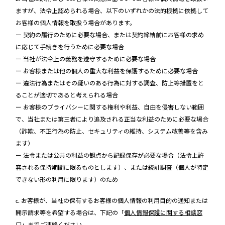
ますが、法令上認められる場合、以下のいずれかの法的根拠に依拠して
お客様の個人情報を取扱う場合があります。
ー 契約の履行のために必要な場合、または契約締結前にお客様の求め
に応じて手続きを行うために必要な場合
ー 当社が法令上の義務を遵守するために必要な場合
ー お客様または他の個人の重大な利益を保護するために必要な場合
ー 違法行為またはその疑いのある行為に対する調査、防止等措置をと
ることが適切であると考えられる場合
ー お客様のプライバシーに関する権利や利益、自由を侵害しない範囲
で、当社または第三者により追及される正当な利益のために必要な場合
（詐欺、不正行為の防止、セキュリティの維持、システム改善等を含み
ます）
ー 法令または公共の利益の観点から記録保存が必要な場合（法令上許
容される保持期間に限るものとします）、または統計調査（個人が特定
できない形の利用に限ります）のため
c. お客様が、当社の保有するお客様の個人情報の利用目的の通知または
開示請求等を希望する場合は、下記の「
個人情報保護に関する相談窓