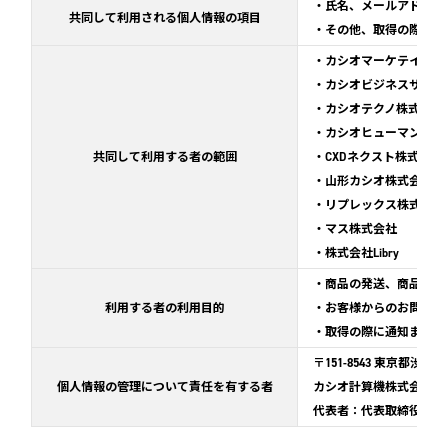
・氏名、メールアドレス
共同して利用される個人情報の項目
・その他、取得の際に通
・カシオマーケテイング
・カシオビジネスサービ
・カシオテクノ株式会社
・カシオヒューマンシス
共同して利用する者の範囲
・CXDネクスト株式会社
・山形カシオ株式会社
・リプレックス株式会社
・マス株式会社
・株式会社Libry
・商品の発送、商品・サ
利用する者の利用目的
・お客様からのお問合せ
・取得の際に通知または
〒151-8543 東京都渋谷区本
個人情報の管理について責任を有する者
カシオ計算機株式会社
代表者：代表取締役 社長 