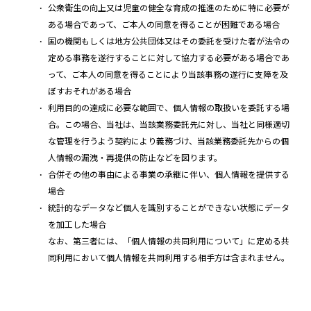
公衆衛生の向上又は児童の健全な育成の推進のために特に必要が
ある場合であって、ご本人の同意を得ることが困難である場合
国の機関もしくは地方公共団体又はその委託を受けた者が法令の
定める事務を遂行することに対して協力する必要がある場合であ
って、ご本人の同意を得ることにより当該事務の遂行に支障を及
ぼすおそれがある場合
利用目的の達成に必要な範囲で、個人情報の取扱いを委託する場
合。この場合、当社は、当該業務委託先に対し、当社と同様適切
な管理を行うよう契約により義務づけ、当該業務委託先からの個
人情報の漏洩・再提供の防止などを図ります。
合併その他の事由による事業の承継に伴い、個人情報を提供する
場合
統計的なデータなど個人を識別することができない状態にデータ
を加工した場合
なお、第三者には、「個人情報の共同利用について」に定める共
同利用において個人情報を共同利用する相手方は含まれません。