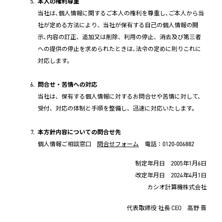
本人の権利尊重
当社は､個人情報に関するご本人の権利を尊重し､ご本人から当
社が定める方法により、当社が保有する自己の個人情報の開
示､内容の訂正、追加又は削除、利用の停止、消去及び第三者
への提供の停止を求められたときは､法令の定めに則りこれに
対応します。
問合せ・苦情への対応
当社は、保有する個人情報に対するお問合せや苦情に対して、
受付、対応の体制と手順を整備し、迅速に対応いたします。
本方針内容についての問合せ先
個人情報ご相談窓口
問合せフォーム
電話：0120-006882
制定年月日 2005年1月6日
改定年月日 2024年4月1日
カシオ計算機株式会社
代表取締役 社長 CEO 高野 晋