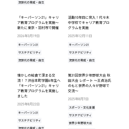
次世代の育成・自立
「キーパーソン21」キャリ
活動10年目に突入！代々木
ア教育プログラムを実施～
中学校でキャリア教育プロ
新たに東京・羽村市で開催
グラムを実施
2026年3月19日
2025年12月11日
キーパーソン21
キーパーソン21
サステナビリティ
サステナビリティ
次世代の育成・自立
次世代の育成・自立
懐かしの給食で深まる交
第31回世界少年野球大会 秋
流！？渋谷本町学園6年生へ
田大会 レポート ～王貞治氏
「キーパーソン21」キャリ
のもと世界の人々が野球で
ア教育プログラムを実施し
交流～
ました
2025年8月7日
2025年8月22日
スポーツ・文化支援
キーパーソン21
サステナビリティ
サステナビリティ
世界少年野球大会
次世代の育成・自立