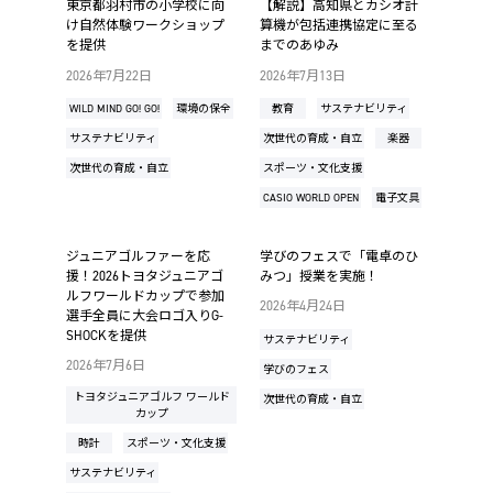
東京都羽村市の小学校に向
【解説】高知県とカシオ計
け自然体験ワークショップ
算機が包括連携協定に至る
を提供
までのあゆみ
2026年7月22日
2026年7月13日
WILD MIND GO! GO!
環境の保全
教育
サステナビリティ
サステナビリティ
次世代の育成・自立
楽器
次世代の育成・自立
スポーツ・文化支援
CASIO WORLD OPEN
電子文具
ジュニアゴルファーを応
学びのフェスで「電卓のひ
援！2026トヨタジュニアゴ
みつ」授業を実施！
ルフワールドカップで参加
2026年4月24日
選手全員に大会ロゴ入りG-
SHOCKを提供
サステナビリティ
2026年7月6日
学びのフェス
トヨタジュニアゴルフ ワールド
次世代の育成・自立
カップ
時計
スポーツ・文化支援
サステナビリティ