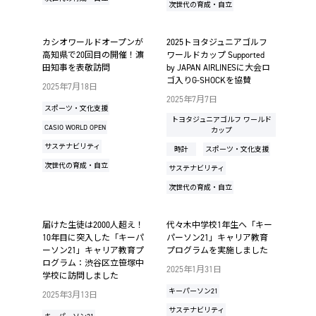
次世代の育成・自立
カシオワールドオープンが
2025トヨタジュニアゴルフ
高知県で20回目の開催！濵
ワールドカップ Supported
田知事を表敬訪問
by JAPAN AIRLINESに大会ロ
ゴ入りG-SHOCKを協賛
2025年7月18日
2025年7月7日
スポーツ・文化支援
トヨタジュニアゴルフ ワールド
CASIO WORLD OPEN
カップ
サステナビリティ
時計
スポーツ・文化支援
次世代の育成・自立
サステナビリティ
次世代の育成・自立
届けた生徒は2000人超え！
代々木中学校1年生へ「キー
10年目に突入した「キーパ
パーソン21」キャリア教育
ーソン21」キャリア教育プ
プログラムを実施しました
ログラム：渋谷区立笹塚中
2025年1月31日
学校に訪問しました
キーパーソン21
2025年3月13日
サステナビリティ