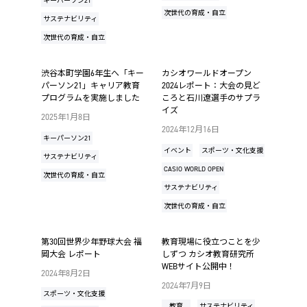
キーパーソン21
次世代の育成・自立
サステナビリティ
次世代の育成・自立
渋谷本町学園6年生へ「キー
カシオワールドオープン
パーソン21」キャリア教育
2024レポート：大会の見ど
プログラムを実施しました
ころと石川遼選手のサプラ
イズ
2025年1月8日
2024年12月16日
キーパーソン21
イベント
スポーツ・文化支援
サステナビリティ
CASIO WORLD OPEN
次世代の育成・自立
サステナビリティ
次世代の育成・自立
第30回世界少年野球大会 福
教育現場に役立つことを少
岡大会 レポート
しずつ カシオ教育研究所
WEBサイト公開中！
2024年8月2日
2024年7月9日
スポーツ・文化支援
教育
サステナビリティ