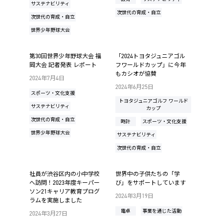
サステナビリティ
次世代の育成・自立
次世代の育成・自立
世界少年野球大会
第30回世界少年野球大会 福
「2024トヨタジュニアゴル
岡大会 記者発表 レポート
フワールドカップ」に今年
もカシオが協賛
2024年7月4日
2024年6月25日
スポーツ・文化支援
トヨタジュニアゴルフ ワールド
サステナビリティ
カップ
次世代の育成・自立
時計
スポーツ・文化支援
世界少年野球大会
サステナビリティ
次世代の育成・自立
社員が渋谷区内の小中学校
世界中の子供たちの「学
へ訪問！2023年度キーパー
び」をサポートしています
ソン21キャリア教育プログ
2024年3月19日
ラムを実施しました
電卓
事業を通じた活動
2024年3月27日