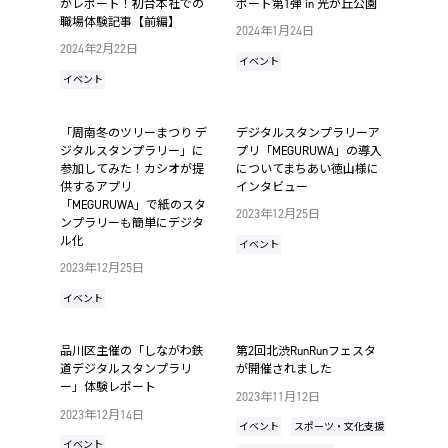
がレポート！初台本社での
ポート第1弾 in 光が丘公園
職場体験記事【前編】
2024年1月24日
2024年2月22日
イベント
イベント
「周南冬のツリーまつり デ
デジタルスタンプラリーア
ジタルスタンプラリー」に
プリ「MEGURUWA」の導入
参加してみた！カシオが提
についてまちあい徳山様に
供するアプリ
インタビュー
「MEGURUWA」で紙のスタ
2023年12月25日
ンプラリーも簡単にデジタ
ル化
イベント
2023年12月25日
イベント
品川区主催の「しながわ鉄
第2回北渋RunRunフェスタ
道デジタルスタンプラリ
が開催されました
ー」体験レポート
2023年11月12日
2023年12月14日
イベント
スポーツ・文化支援
イベント