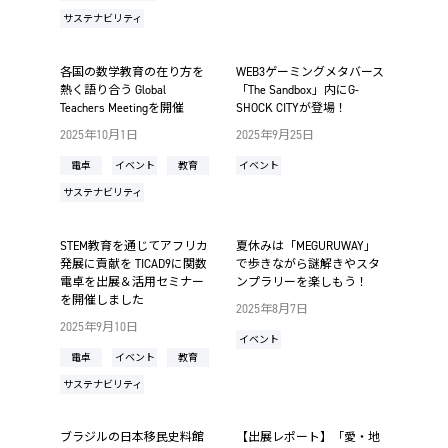
サステナビリティ
各国の数学教育の在り方を
WEB3ゲーミングメタバース
熱く語り合う Global
「The Sandbox」内にG-
Teachers Meetingを開催
SHOCK CITYが登場！
2025年10月1日
2025年9月25日
電卓
イベント
教育
イベント
サステナビリティ
STEM教育を通じてアフリカ
夏休みは「MEGURUWAY」
発展に貢献を TICAD9に関数
で歩きながら謎解きやスタ
電卓を出展＆活用セミナー
ンプラリーを楽しもう！
を開催しました
2025年8月7日
2025年9月10日
イベント
電卓
イベント
教育
サステナビリティ
ブラジルの日本移民史料館
【出展レポート】「愛・地