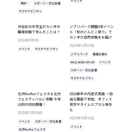
イベント
時計
スポーツ・文化支援
サステナビリティ
渋谷区の中学生がカシオの
ジブリパーク開園3年イベン
職場体験で学んだことは？
ト「秋のどんどこ祭り」で
カシオが自然体験をお届け
2026年2月9日
2025年12月23日
イベント
サステナビリティ
ジブリパーク
環境の保全
WILD MIND GO! GO!
イベント
スポーツ・文化支援
サステナビリティ
北渋RunRunフェスタ＆北渋
2026新卒の内定式実施 ～自
フェスティバルに参画 今年
由な服装で参加、オフィス
は初の同日開催！
見学やタイムカプセル保存
も
2025年12月18日
2025年10月14日
イベント
スポーツ・文化支援
イベント
北渋RunRunフェスタ