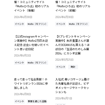
催！コミュニティサイト
催！コミュニティサイト
『Moflinひろば』初のリアル
『Moflinひろば』初のリアル
イベント（後編）
イベント（前編）
2026年6月30日
2026年6月30日
イベント
Moflin（モフリン）
イベント
Moflin（モフリン）
【公式Instagramキャンペー
【Xプレゼントキャンペーン
ン実施中】Moflin2万匹お迎
実施中】糸井重里さんが選
え記念 出会いを紡いだイベ
んだOCEANUSも買える！ほ
ント思い出日記
ぼ日の「生活のたのしみ展
2026」にカシオ出展
2026年6月2日
2026年5月25日
イベント
Moflin（モフリン）
イベント
時計
走って走って社会貢献！ホ
入社式 青いコサージュ着け
ワイトリボンラン2026に参
た先輩社員が出迎え、ビデ
加しました
オメッセージやトークセッ
ションも
2026年4月8日
2026年4月1日
イベント
事業を通じた活動