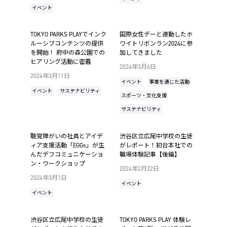
イベント
TOKYO PARKS PLAYでインク
国際女性デーと連動したホ
ルーシブコンテンツの提供
ワイトリボンラン2024に参
を開始！ 府中の森公園での
加してきました
ヒアリング活動に密着
2024年3月6日
2024年3月11日
イベント
事業を通じた活動
イベント
サステナビリティ
スポーツ・文化支援
サステナビリティ
聴覚障がいの社員とアイデ
渋谷区立広尾中学校の生徒
ィア支援活動「EGGs」が生
がレポート！初台本社での
んだデフコミュニケーショ
職場体験記事【後編】
ン・ワークショップ
2024年2月22日
2024年3月1日
イベント
イベント
渋谷区立広尾中学校の生徒
TOKYO PARKS PLAY 体験レ