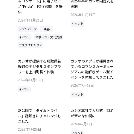
＆コンサート」に電子ピア
2025年卒のカシオ内定式を
ノ“Privia”「PX-S7000」を提
実施
供
2024年11月19日
2024年11月26日
イベント
ジブリパーク
楽器
イベント
スポーツ・文化支援
サステナビリティ
カシオが提供する鳥取県若
カシオのアプリが採用され
桜町のデジタルスタンプラ
ているロマンスカーミュー
リーを上川町長と体験
ジアムの謎解きゲーム型イ
ベントを体験してきました
2024年11月13日
2024年7月12日
イベント
イベント
芝公園で「タイムトラベ
カシオ本社で入社式 53名
ル」謎解きにチャレンジし
が新たな仲間に
ました
2024年4月1日
2024年4月24日
イベント