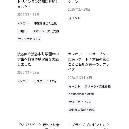
トリボンラン2025に参加し
ション
ました！
2025年2月28日
2025年3月31日
イベント
イベント
事業を通じた活動
時計
スポーツ・文化支援
サステナビリティ
渋谷区立渋谷本町学園の中
カシオワールドオープン
学生へ職場体験学習を実施
2024レポート：大会の見ど
しました
ころと石川遼選手のサプラ
イズ
2025年1月23日
2024年12月16日
イベント
サステナビリティ
イベント
スポーツ・文化支援
CASIO WORLD OPEN
サステナビリティ
次世代の育成・自立
「ジブリパーク 野外上映会
サプライズプレゼントも？