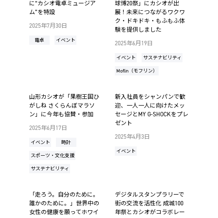
に“カシオ電卓ミュージア
球博20祭」にカシオが出
ム”を特設
展！未来につながるワクワ
ク・ドキドキ・もふもふ体
2025年7月30日
験を提供しました
電卓
イベント
2025年6月19日
イベント
サステナビリティ
Moflin（モフリン）
山形カシオが「果樹王国ひ
新入社員をシャンパンで歓
がしね さくらんぼマラソ
迎、一人一人に向けたメッ
ン」に今年も協賛・参加
セージとMY G-SHOCKをプレ
ゼント
2025年6月17日
2025年4月3日
イベント
時計
イベント
スポーツ・文化支援
サステナビリティ
「走ろう。自分のために。
デジタルスタンプラリーで
誰かのために。」世界中の
街の交流を活性化 成城100
女性の健康を願ってホワイ
年祭とカシオがコラボレー