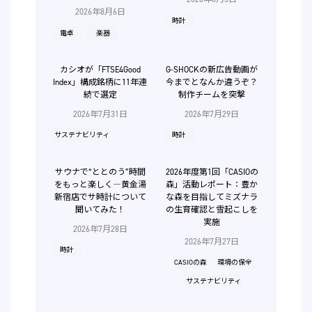
2026年8月6日
時計
電卓
楽器
カシオが「FTSE4Good
G-SHOCKの新広告動画が
Index」構成銘柄に11年連
今までとなんか違うぞ？
続で選定
制作チームを突撃
2026年7月31日
2026年7月29日
サステナビリティ
時計
サウナで“ととのう”時間
2026年度第1回「CASIOの
をもっと楽しく―黄金湯
森」活動レポート：豊か
新宿店でサ時計について
な森を目指してミズナラ
聞いてみた！
の生育確認と雪起こしを
実施
2026年7月28日
2026年7月27日
時計
CASIOの森
環境の保全
サステナビリティ