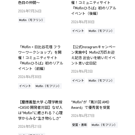
色目の仲間～
催！コミュニティサイト
『Moflinひろば』初のリアル
2026年7月24日
イベント（後編）
Moflin（モフリン）
2026年6月30日
イベント
Moflin（モフリン）
「Moflin × 日比谷花壇 フラ
【公式Instagramキャンペー
ワーワークショップ」を開
ン実施中】Moflin2万匹お迎
催！コミュニティサイト
え記念 出会いを紡いだイベ
『Moflinひろば』初のリアル
ント思い出日記
イベント（前編）
2026年6月2日
2026年6月30日
イベント
Moflin（モフリン）
イベント
Moflin（モフリン）
【慶應義塾大学 心理学教授
“Moflin”が「第31回 AMD
×CASIO 開発者対談】なぜ人
Award」で優秀賞を受賞
は“Moflin”に癒される？心理
2026年4月27日
学からみる“生き物らしさ”
受賞・表彰
Moflin（モフリン）
2026年5月21日