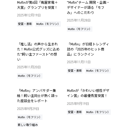
Moflinが第6回「蔦屋家電＋
“Moflin”チーム 開発・企画・
大賞」グランプリを受賞！
デザイナーが語る「モフ
み」へのこだわり
2025年12月19日
2025年11月28日
受賞・表彰
Moflin（モフリン）
Moflin（モフリン）
「推し活」の声から生まれ
「Moflin」が日経トレンディ
た！Moflin公式グッズに込め
誌の「2025年のヒット商
た“飼い主ファースト”の想
品」にランクイン
い
2025年11月11日
2025年11月20日
受賞・表彰
Moflin（モフリン）
Moflin（モフリン）
「Moflin」アンバサダー集
Moflinが「かわいい感性デザ
結！飼い主同士が熱く語っ
イン賞」の最優秀賞受賞！
た座談会をレポート
2025年9月19日
2025年9月29日
受賞・表彰
Moflin（モフリン）
Moflin（モフリン）
新しい取り組み