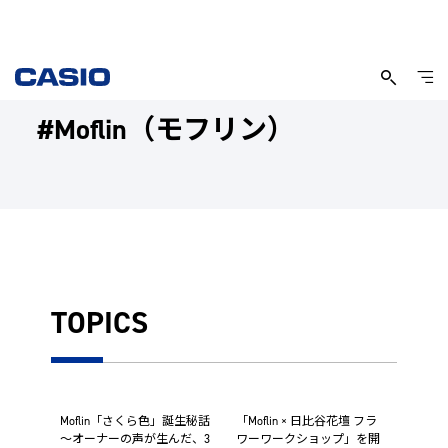
#Moflin（モフリン）
TOPICS
Moflin「さくら色」誕生秘話
「Moflin × 日比谷花壇 フラ
～オーナーの声が生んだ、3
ワーワークショップ」を開