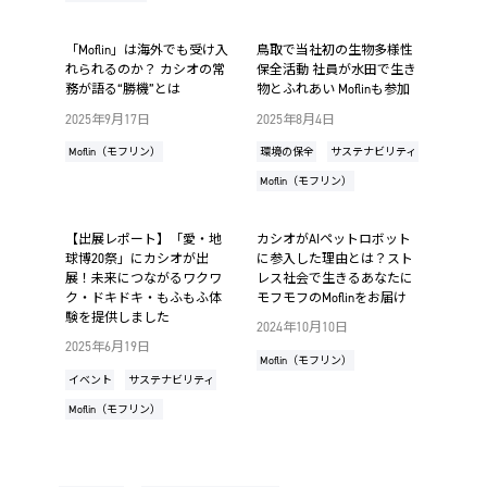
「Moflin」は海外でも受け入
鳥取で当社初の生物多様性
れられるのか？ カシオの常
保全活動 社員が水田で生き
務が語る“勝機”とは
物とふれあい Moflinも参加
2025年9月17日
2025年8月4日
Moflin（モフリン）
環境の保全
サステナビリティ
Moflin（モフリン）
【出展レポート】「愛・地
カシオがAIペットロボット
球博20祭」にカシオが出
に参入した理由とは？スト
展！未来につながるワクワ
レス社会で生きるあなたに
ク・ドキドキ・もふもふ体
モフモフのMoflinをお届け
験を提供しました
2024年10月10日
2025年6月19日
Moflin（モフリン）
イベント
サステナビリティ
Moflin（モフリン）