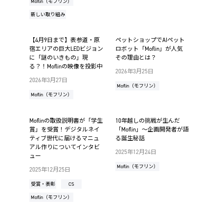
Moflin（モフリン）
新しい取り組み
【4月9日まで】表参道・原
ペットショップでAIペット
宿エリアの巨大LEDビジョン
ロボット「Moflin」が人気
に「謎のいきもの」現
その理由とは？
る？！Moflinの映像を投影中
2026年3月25日
2026年3月27日
Moflin（モフリン）
Moflin（モフリン）
Moflinの取扱説明書が「学生
10年越しの挑戦が生んだ
賞」を受賞！デジタルネイ
「Moflin」～企画開発者が語
ティブ世代に届けるマニュ
る誕生秘話
アル作りについてインタビ
2025年12月24日
ュー
Moflin（モフリン）
2025年12月25日
受賞・表彰
CS
Moflin（モフリン）