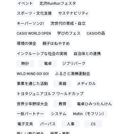
イベント
北渋RunRunフェスタ
スポーツ・文化支援
サステナビリティ
キーパーソン21
次世代の育成・自立
CASIO WORLD OPEN
学びのフェス
CASIOの森
環境の保全
親子はねやすめ
インクルーシブな社会の実現
自治体との連携
時計
電卓
ジブリパーク
WILD MIND GO! GO!
ふるさと清掃運動会
事業を通じた活動
楽器
メディカル
トヨタジュニアゴルフ ワールドカップ
世界少年野球大会
教育
電卓ひみつたんけん
一反パートナー
システム
Moflin（モフリン）
電子文具
パーパス
人事
CS
新しい取り組み
受賞・表彰