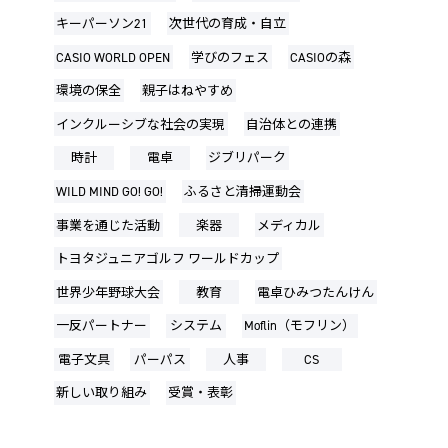
キーパーソン21
次世代の育成・自立
CASIO WORLD OPEN
学びのフェス
CASIOの森
環境の保全
親子はねやすめ
インクルーシブな社会の実現
自治体との連携
時計
電卓
ジブリパーク
WILD MIND GO! GO!
ふるさと清掃運動会
事業を通じた活動
楽器
メディカル
トヨタジュニアゴルフ ワールドカップ
世界少年野球大会
教育
電卓ひみつたんけん
一反パートナー
システム
Moflin（モフリン）
電子文具
パーパス
人事
CS
新しい取り組み
受賞・表彰