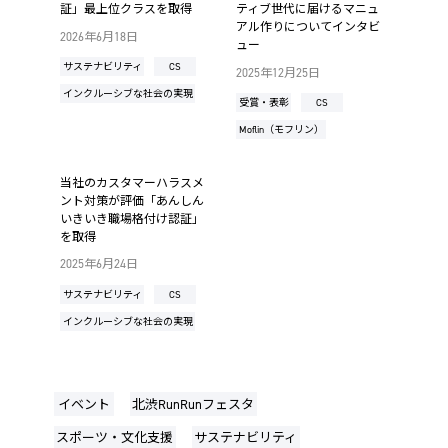
証」最上位クラスを取得
ティブ世代に届けるマニュ
アル作りについてインタビ
2026年6月18日
ュー
サステナビリティ
CS
2025年12月25日
インクルーシブな社会の実現
受賞・表彰
CS
Moflin（モフリン）
当社のカスタマーハラスメ
ント対策が評価「あんしん
いきいき職場格付け認証」
を取得
2025年6月24日
サステナビリティ
CS
インクルーシブな社会の実現
イベント
北渋RunRunフェスタ
スポーツ・文化支援
サステナビリティ