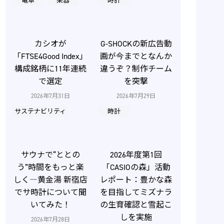
電卓
楽器
時計
カシオが
G-SHOCKの新広告動
「FTSE4Good Index」
画が今までとなんか
構成銘柄に11年連続
違うぞ？制作チーム
で選定
を突撃
2026年7月31日
2026年7月29日
サステナビリティ
時計
サウナで“ととの
2026年度第1回
う”時間をもっと楽
「CASIOの森」活動
しく―黄金湯 新宿店
レポート：豊かな森
でサ時計について聞
を目指してミズナラ
いてみた！
の生育確認と雪起こ
しを実施
2026年7月28日