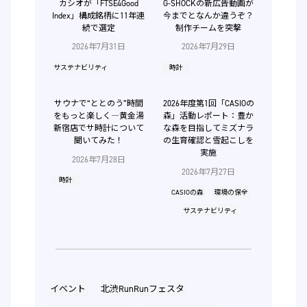
カシオが「FTSE4Good
G-SHOCKの新広告動画が
Index」構成銘柄に11年連
今までとなんか違うぞ？
続で選定
制作チームを突撃
2026年7月31日
2026年7月29日
サステナビリティ
時計
サウナで“ととのう”時間
2026年度第1回「CASIOの
をもっと楽しく―黄金湯
森」活動レポート：豊か
新宿店でサ時計について
な森を目指してミズナラ
聞いてみた！
の生育確認と雪起こしを
実施
2026年7月28日
2026年7月27日
時計
CASIOの森
環境の保全
サステナビリティ
イベント
北渋RunRunフェスタ