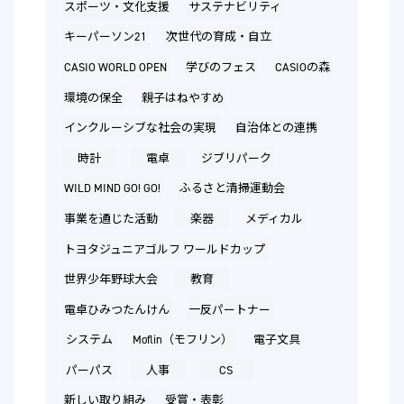
スポーツ・文化支援
サステナビリティ
キーパーソン21
次世代の育成・自立
CASIO WORLD OPEN
学びのフェス
CASIOの森
環境の保全
親子はねやすめ
インクルーシブな社会の実現
自治体との連携
時計
電卓
ジブリパーク
WILD MIND GO! GO!
ふるさと清掃運動会
事業を通じた活動
楽器
メディカル
トヨタジュニアゴルフ ワールドカップ
世界少年野球大会
教育
電卓ひみつたんけん
一反パートナー
システム
Moflin（モフリン）
電子文具
パーパス
人事
CS
新しい取り組み
受賞・表彰