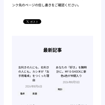
ンク先のページの但し書きをご確認ください。
最新記事
左利きの人にも、右利き
あなたの「好き」を腕時
の人にも。カシオが「左
計に。MY G-SHOCKに新
手用電卓」をつくった理
色4色が仲間入り
由
2026年8月5日
2026年8月6日
時計
電卓
楽器