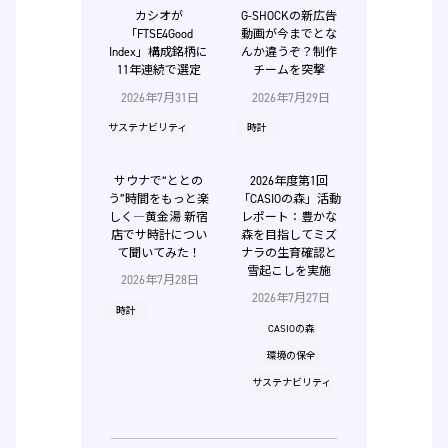
カシオが
G-SHOCKの新広告
「FTSE4Good
動画が今までとな
Index」構成銘柄に
んか違うぞ？制作
11年連続で選定
チームを突撃
2026年7月31日
2026年7月29日
サステナビリティ
時計
サウナで“ととの
2026年度第1回
う”時間をもっと楽
「CASIOの森」活動
しく―黄金湯 新宿
レポート：豊かな
店でサ時計につい
森を目指してミズ
て聞いてみた！
ナラの生育確認と
雪起こしを実施
2026年7月28日
2026年7月27日
時計
CASIOの森
環境の保全
サステナビリティ