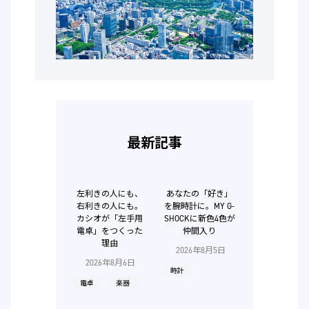
最新記事
左利きの人にも、
あなたの「好き」
右利きの人にも。
を腕時計に。MY G-
カシオが「左手用
SHOCKに新色4色が
電卓」をつくった
仲間入り
理由
2026年8月5日
2026年8月6日
時計
電卓
楽器