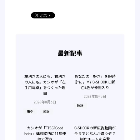
最新記事
左利きの人にも、右利き
あなたの「好き」を腕時
の人にも。カシオが「左
計に。MY G-SHOCKに新
手用電卓」をつくった理
色4色が仲間入り
由
2026年8月5日
2026年8月6日
時計
電卓
楽器
カシオが「FTSE4Good
G-SHOCKの新広告動画が
Index」構成銘柄に11年連
今までとなんか違うぞ？
続で選定
制作チームを突撃