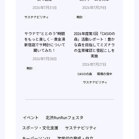
2026年7月31日
2026年7月29日
サステナビリティ
時計
サウナで“ととのう”時間
2026年度第1回「CASIOの
をもっと楽しく―黄金湯
森」活動レポート：豊か
新宿店でサ時計について
な森を目指してミズナラ
聞いてみた！
の生育確認と雪起こしを
実施
2026年7月28日
2026年7月27日
時計
CASIOの森
環境の保全
サステナビリティ
イベント
北渋RunRunフェスタ
スポーツ・文化支援
サステナビリティ
キーパーソン21
次世代の育成・自立