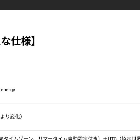
の主な仕様】
 energy
により変化）
（38タイムゾーン、サマータイム自動設定付き）＋UTC（協定