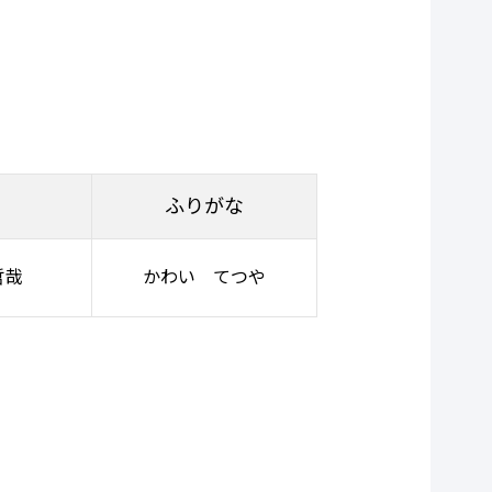
ふりがな
哲哉
かわい てつや