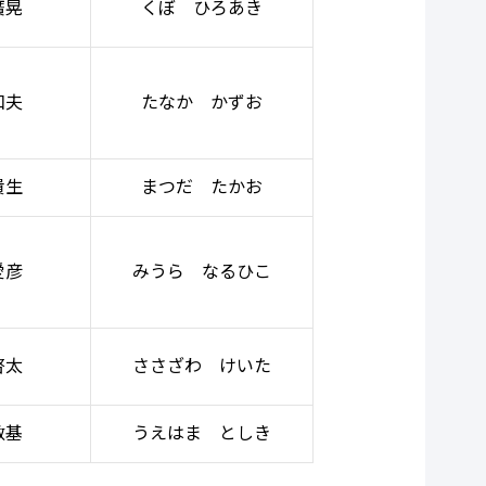
廣晃
くぼ ひろあき
和夫
たなか かずお
貴生
まつだ たかお
愛彦
みうら なるひこ
啓太
ささざわ けいた
敏基
うえはま としき