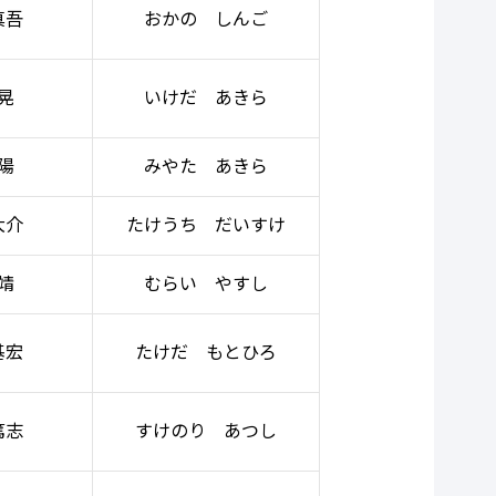
真吾
おかの しんご
晃
いけだ あきら
陽
みやた あきら
大介
たけうち だいすけ
靖
むらい やすし
基宏
たけだ もとひろ
篤志
すけのり あつし