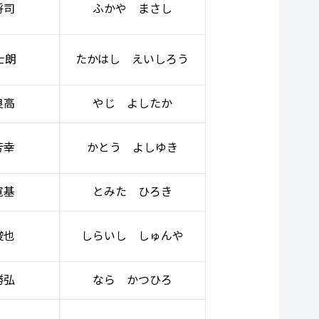
将司
ふかや まさし
士朗
たかはし えいしろう
良高
やじ よしたか
芳幸
かとう よしゆき
寛基
とみた ひろき
俊也
しらいし しゅんや
勝弘
なら かつひろ