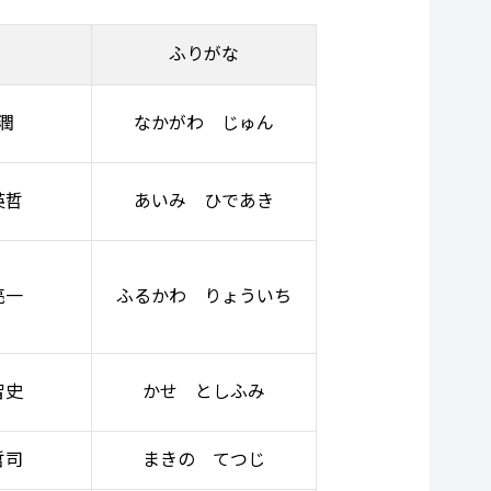
ふりがな
潤
なかがわ じゅん
英哲
あいみ ひであき
亮一
ふるかわ りょういち
智史
かせ としふみ
哲司
まきの てつじ