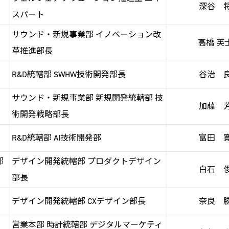
深谷 
スパート
サウンド・新規事業部 イノベーション改
高橋 英
革推進部長
R&D統轄部 SWHW技術開発部長
谷治 
サウンド・新規事業部 新規開発統轄部 技
加藤 
術開発戦略部長
R&D統轄部 AI技術開発部
富田 
部
デザイン開発統轄部 プロダクトデザイン
白石 
部長
デザイン開発統轄部 CXデザイン部長
奈良 
営業本部 時計統轄部 デジタルマーケティ