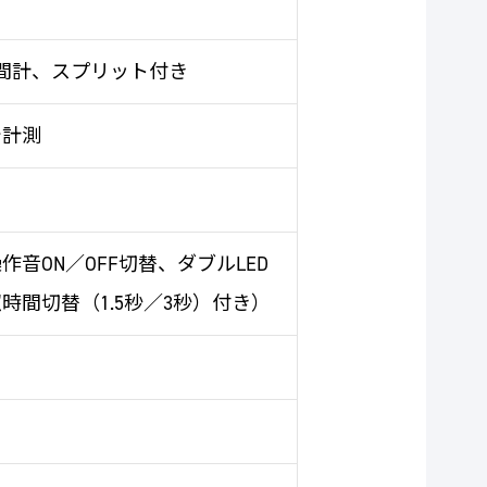
時間計、スプリット付き
で計測
音ON／OFF切替、ダブルLED
間切替（1.5秒／3秒）付き）