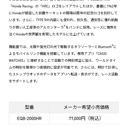
「Honda Racing」の「HRC」ロゴをレイアウトしたほか、裏蓋に1962年
にHondaが建設した鈴鹿サーキットの開場60周年の記念ロゴを刻印して
います。さらに、TYPE Rの内装にも使われ、耐久性、通気性に優れ肌触
®
りが良い人工皮革のアルカンターラ
をバンドに採用。レースに情熱を
注ぐHondaの世界観を表現したモデルに仕上げています。
®
機能面では、太陽や蛍光灯の光で駆動するタフソーラーとBluetooth
に
よるモバイルリンク機能を搭載しています。専用アプリ「CASIO
WATCHES」と接続することで自動での時刻修正に加え、ワールドタイ
ムの時刻を簡単かつ直感的に設定が可能です。さらには、時計で計測し
たストップウオッチのデータをアプリへ転送・表示ができ、レース活動
をサポートします。
型番
メーカー希望小売価格
EQB-2000HR
77,000円（税込）