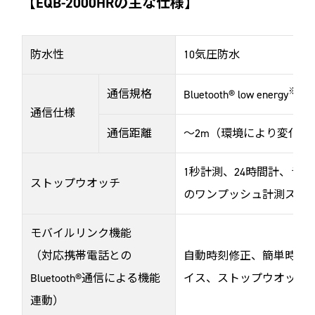
【EQB-2000HRの主な仕様】
防水性
10気圧防水
※
通信規格
Bluetooth® low energy
通信仕様
通信距離
～2m（環境により変化）
1秒計測、24時間計、ラ
ストップウオッチ
のワンプッシュ計測スタ
モバイルリンク機能
（対応携帯電話との
自動時刻修正、簡単時計設
Bluetooth®通信による機能
イス、ストップウオッチ
連動）