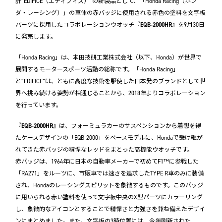
計“EDIFICE（エディフィス）”の新製品として、「Honda Racing（ホン
ダ・レーシング）」の車体の赤バッジに使用される赤色の塗料を文字板
パーツに採用したコラボレーションウオッチ『
EQB-2000HR
』を9月30日
に発売します。
「Honda Racing」は、本田技研工業株式会社（以下、Honda）が世界で
展開するモータースポーツ活動の総称です。「Honda Racing」
と“EDIFICE”は、ともに高度な技術を駆使した日本発のブランドとして世
界へ挑み続ける姿勢が相通じることから、2018年よりコラボレーション
を行っています。
『
EQB-2000HR
』は、フォーミュラカーのサスペンションから着想を得
たケースデザインの「EQB-2000」をベースモデルに、Hondaで受け継が
れてきた赤バッジの精悍なレッドをまとった高機能ウオッチです。
赤バッジは、1964年に日本の自動車メーカーで初めてF1™に参戦した
「RA271」をルーツに、市販車では速さを追求したTYPE R車のみに装備
され、Hondaのレーシングスピリットを象徴するものです。このバッジ
に用いられる赤い塗料を使って文字板中央のX型パーツにカラーリング
し、象徴的なアイコンとすることで精悍さと力強さを兼ね備えたデザイ
ンにまとめました。また、文字板の3時位置には、今年刷新された