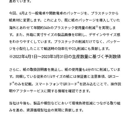
進めています。
今回、6月より一般電卓や関数電卓のパッケージを、プラスチックから
紙素材に変更します。これにより、既に紙のパッケージを導入していた
※
海外とあわせて年間約340tのプラスチック使用量の削減
を実現しま
す。また、外箱に実寸サイズの製品画像を印刷し、デザインやサイズ感
をわかりやすくしています。プラスチックの削減だけでなく、パッケー
ジを小型化したことで輸送時の効率化やCO
削減にも貢献します。
2
※2022年4月1日～2023年3月31日の生産数量に基づく予測数値
さらに、紙の取扱説明書を廃止し、紙の使用量も4分の1に削減していま
す。同梱している従来の1/4サイズの紙には保証書と注意事項、QRコー
®
®
ド
のみを記載。スマートフォンでQRコード
を読み込むことで、操作説
明やアフターサービスに関する情報を確認できます。
当社は今後も、製品や梱包などにおいて環境負荷低減につながる取り組
みを進め、資源循環型社会の実現に貢献します。