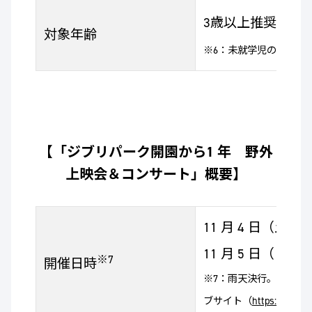
※6
3歳以上推奨
対象年齢
※6：未就学児の場合、
【「ジブリパーク開園から1 年 野外
上映会＆コンサート」概要】
11 月 4 日（土）1
11 月 5 日（日）1
※7
開催日時
※7：雨天決行。荒天な
ブサイト（
https://ghibli