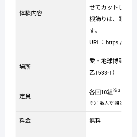
せてカットした革
体験内容
根飾りは、頭や帽
す。
URL：
https://gog
愛・地球博記念公
場所
乙1533-1）
※3
各回10組
定員
※3：数人で1組として
料金
無料