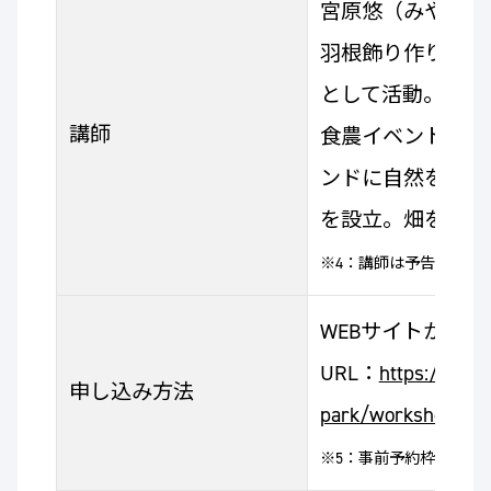
宮原悠（みやはら
羽根飾り作りの考
として活動。また
講師
食農イベントも多
ンドに自然を楽しむ
を設立。畑を通じ
※4：講師は予告なく変
WEBサイトから
URL：
https://www.
申し込み方法
park/workshop/wi
※5：事前予約枠に空き