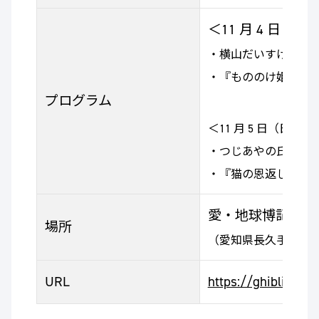
＜11 月 4 日（土
・横山だいすけ氏に
・『もののけ姫』の
プログラム
＜11 月 5 日（日）＞
・つじあやの氏によ
・『猫の恩返し』の
愛・地球博記念公
場所
（愛知県長久手市茨ケ廻
URL
https://ghibli-park