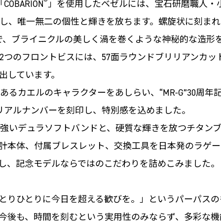
®
BARION
」を使用したベゼルには、宝石研磨職人・
し、唯一無二の個性と輝きを放ちます。螺旋状に刻まれ
で、ブライニクルの美しく渦を巻くような神秘的な造形を表現
2つのフロントビスには、57面ラウンドブリリアンカッ
出しています。
であるカエルのキャラクターをあしらい、“MR-G”30周年記
シリアルナンバーを刻印し、特別感を込めました。
強いデュラソフトバンドと、硬質な輝きを放つチタンブ
計本体、付属ブレスレット、交換工具を日本発のラゲー
し、記念モデルならではのこだわりを詰めこみました。
とりひとりに今日を超える歓びを。」というパーパスの
今後も、時間を刻むという実用性のみならず、多彩な機