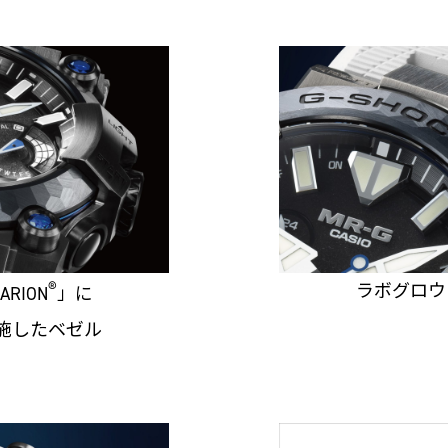
®
ラボグロウ
RION
」に
施したベゼル