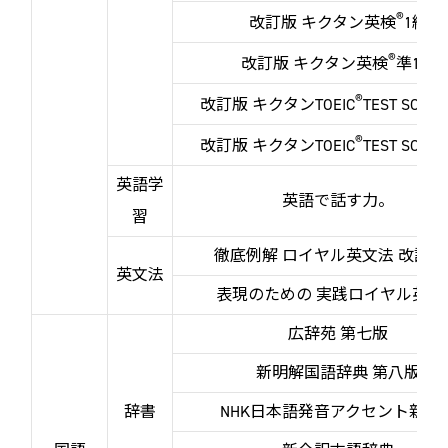
®
改訂版 キクタン英検
1級
®
改訂版 キクタン英検
準1級
®
改訂版 キクタンTOEIC
TEST SCORE
®
改訂版 キクタンTOEIC
TEST SCORE
英語学
英語で話す力。
習
徹底例解 ロイヤル英文法 改訂新
英文法
表現のための 実践ロイヤル英文
広辞苑 第七版
新明解国語辞典 第八版
辞書
NHK日本語発音アクセント新辞