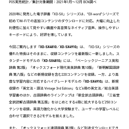
POS実売統計／集計対象期間：2021年1月～12月 BCN調べ
2020年に発売した電子辞書「XD-SX」シリーズは、“EX-word”シリーズで
初めてWi-Fiでの追加コンテンツのダウンロードに対応。大幅に向上した
利便性に加えて見やすい画面や高音質なネイティブ音声、操作しやすい
キーボードにより、好評を博しています。
今回ご案内します『
XD-SX4810／XD-SX4910
』は、「XD-SX」シリーズの
優れた特長はそのままに、収録コンテンツを最新版に一新しました。ス
タンダードモデルの『
XD-SX4810
』には、「ベーシックジーニアス英和
辞典 第2版」「オックスフォード現代英英辞典 第10版」「新明解国語辞
典 第八版」などの新規収録を含む220コンテンツを収録。一方、より高
度な学習内容に対応するハイグレードモデルの『
XD-SX4910
』は、新規
収録の「英文法・語法 Vintage 3rd Edition」など6冊の英文法／総合英語
学習書のほか、古語辞典のラインアップは「新全訳古語辞典」「三省堂
全訳読解古語辞典 第五版」をはじめとする4冊に拡大するなど250コン
テンツを収録。英語力強化から大学受験まで、ユーザーの学習レベルに
合わせて選択できる2モデルを揃えました。
また、「オックスフォード連語辞典 第2版」など別途ダウンロードでき