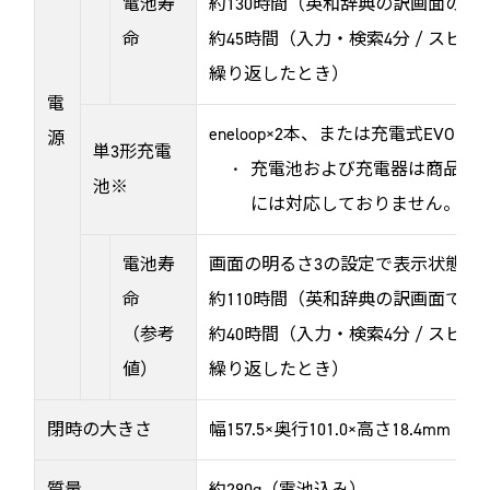
電池寿
約130時間（英和辞典の訳画面の連
命
約45時間（入力・検索4分 / スピー
繰り返したとき）
電
eneloop×2本、または充電式EVOLTA
源
単3形充電
充電池および充電器は商品に
池
※
には対応しておりません。
電池寿
画面の明るさ3の設定で表示状態に
命
約110時間（英和辞典の訳画面での
（参考
約40時間（入力・検索4分 / スピー
値）
繰り返したとき）
閉時の大きさ
幅157.5×奥行101.0×高さ18.4mm
質量
約290g（電池込み）