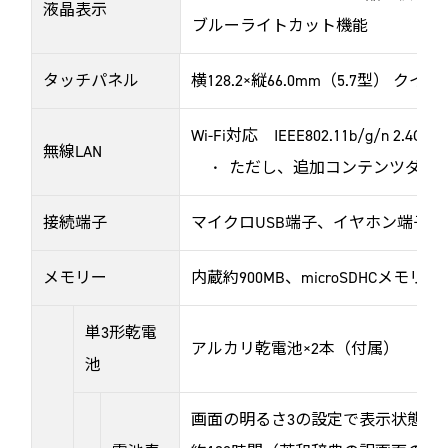
液晶表示
ブルーライトカット機能
タッチパネル
横128.2×縦66.0mm（5.7型） ク
Wi-Fi対応 IEEE802.11b/g/n 2.4GHz
無線LAN
ただし、追加コンテンツダウ
接続端子
マイクロUSB端子、イヤホン端子（φ
メモリー
内蔵約900MB、microSDHCメモ
単3形乾電
アルカリ乾電池×2本（付属）
池
画面の明るさ3の設定で表示状態に