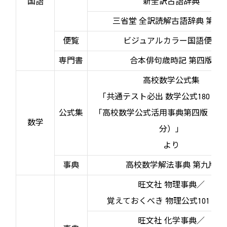
国語
新全訳古語辞典
三省堂 全訳読解古語辞典 第五
便覧
ビジュアルカラー国語便覧
専門書
合本俳句歳時記 第四版
高校数学公式集
「共通テスト必出 数学公式180 四
公式集
「高校数学公式活用事典第四版（数
数学
分）」
より
事典
高校数学解法事典 第九版
旺文社 物理事典／
覚えておくべき 物理公式101 新
旺文社 化学事典／