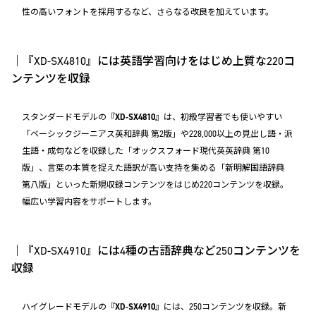
性の高いフォントを採用するなど、さらなる改良を加えています。
｜『XD-SX4810』には英語学習向けをはじめ上質な220コ
ンテンツを収録
スタンダードモデルの『
XD-SX4810
』は、初級学習者でも使いやすい
「ベーシックジーニアス英和辞典 第2版」や228,000以上の見出し語・派
生語・成句などを収録した「オックスフォード現代英英辞典 第10
版」、言葉の本質を捉えた語訳が高い支持を集める「新明解国語辞典
第八版」といった新規収録コンテンツをはじめ220コンテンツを収録。
幅広い学習内容をサポートします。
｜『XD-SX4910』には4種の古語辞典など250コンテンツを
収録
ハイグレードモデルの『
XD-SX4910
』には、250コンテンツを収録。新