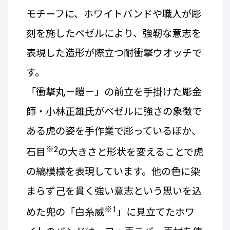
モチーフに、ホワイトバンドや職人が彫
刻を施したベゼルにより、強靭な意志を
表現した造形が際立つ耐衝撃ウオッチで
す。
「衝撃丸－皚－」の前立を手掛けた彫金
師・小林正雄氏がベゼルに強さの象徴で
ある虎の姿を手作業で彫っているほか、
※2
石目
の大きさと形状を変えることで虎
の縞模様を表現しています。他の色に染
まらず己を貫く強い意志という思いを込
※1
めた兜の「白糸威
」に見立てたホワ