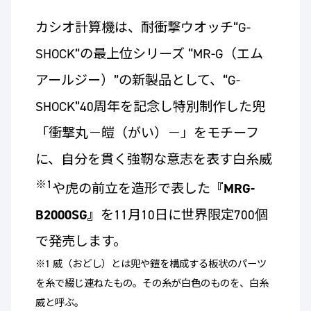
カシオ計算機は、耐衝撃ウオッチ“G-
SHOCK”の最上位シリーズ “MR-G（エム
アールジー）”の新製品として、“G-
SHOCK”40周年を記念し特別制作した兜
「衝撃丸－皚（がい）－」をモチーフ
に、自分を貫く強靭な意志を表す白糸威
※1
や虎の前立を造形で表した
『MRG-
B2000SG』
を11月10日に世界限定700個
で発売します。
※1 威（おどし）とは兜や鎧を構成する板状のパーツ
を糸で綴じ連ねたもの。その糸が白色のものを、白糸
威と呼ぶ。