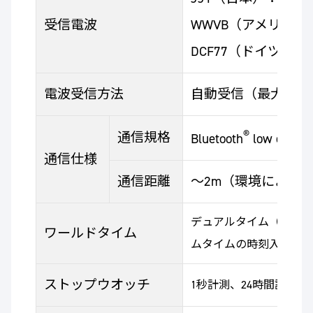
受信電波
WWVB（アメリカ）：6
DCF77（ドイツ）：77
電波受信方法
自動受信（最大6回/
®
通信規格
Bluetooth
low energ
通信仕様
通信距離
～2m（環境により
デュアルタイム（27タ
ワールドタイム
ムタイムの時刻入替機
ストップウオッチ
1秒計測、24時間計