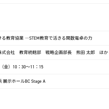
る教育協業 ―STEM教育で活きる関数電卓の力
株式会社 教育統轄部 戦略企画部長 熊田 太郎 ほか
日（金）10：30～11：15
展示ホールBC Stage A