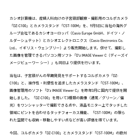
カシオ計算機は、産婦人科向けの子宮頸部観察・撮影用のコルポカメラ
「DZ-C100」とカメラスタンド「CST-100M」を、9月5日に当社の海外グ
ループ会社であるカシオヨーロッパ（Casio Europe GmbH、ドイツ・ノ
ルダーシュテット）とカシオエレクトロニクス（Casio Electronics Co.
Ltd.、イギリス・ウェンブリー）より販売開始します。併せて、撮影し
た画像を管理できるパソコン用ソフト「D’z IMAGE Viewer C（ディーズイ
メージビューワー シー）」も同日より提供を行います。
当社は、子宮頸がんの早期発見をサポートするコルポカメラ「DZ-
C100」と、操作性・利便性を追求したカメラスタンド「CST-100M」、
画像管理用のソフト「D’z IMAGE Viewer C」を昨年3月に国内で提供を開
始しました。「DZ-C100」を用いて3種類の画像（通常／グリーン／偏
光）をワンシャッターで撮影できる点や、液晶モニター上でタッチした
領域にピントを合わせるタッチフォーカス機能、「CST-100M」の限ら
れた空間でも収納・移動しやすい点などが高い評価を得ています。
今回、コルポカメラ「DZ-C100」とカメラスタンド「CST-100M」の欧州