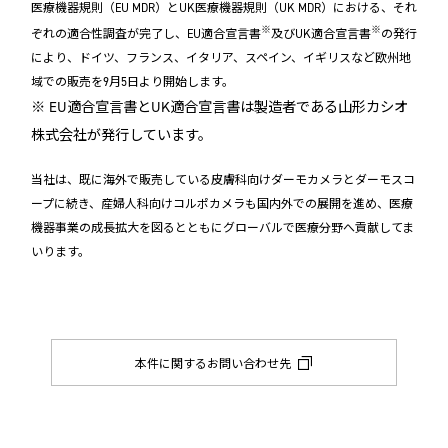
医療機器規則（EU MDR）とUK医療機器規則（UK MDR）における、それ
※
※
ぞれの適合性調査が完了し、EU適合宣言書
及びUK適合宣言書
の発行
により、ドイツ、フランス、イタリア、スペイン、イギリスなど欧州地
域での販売を9月5日より開始します。
※ EU適合宣言書とUK適合宣言書は製造者である山形カシオ
株式会社が発行しています。
当社は、既に海外で販売している皮膚科向けダーモカメラとダーモスコ
ープに続き、産婦人科向けコルポカメラも国内外での展開を進め、医療
機器事業の成長拡大を図るとともにグローバルで医療分野へ貢献してま
いります。
本件に関するお問い合わせ先