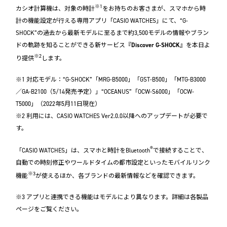
※1
カシオ計算機は、対象の時計
をお持ちのお客さまが、スマホから時
計の機能設定が行える専用アプリ「CASIO WATCHES」にて、“G-
SHOCK”の過去から最新モデルに至るまで約3,500モデルの情報やブラン
ドの軌跡を知ることができる新サービス『
Discover G-SHOCK
』を本日よ
※2
り提供
します。
※1 対応モデル：“G-SHOCK”「MRG-B5000」「GST-B500」「MTG-B3000
／GA-B2100（5/14発売予定）」“OCEANUS”「OCW-S6000」「OCW-
T5000」（2022年5月11日現在）
※2 利用には、CASIO WATCHES Ver2.0.0以降へのアップデートが必要で
す。
®
「CASIO WATCHES」は、スマホと時計をBluetooth
で接続することで、
自動での時刻修正やワールドタイムの都市設定といったモバイルリンク
※3
機能
が使えるほか、各ブランドの最新情報などを確認できます。
※3 アプリと連携できる機能はモデルにより異なります。詳細は各製品
ページをご覧ください。