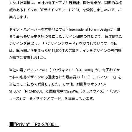
カシオ計算機は、当社の電子ピアノと腕時計、関数電卓が、国際的な権
威のあるドイツの「iFデザインアワード2023」を受賞しましたので、ご
案内します。
ドイツ・ハノーバーを本拠地とするiF International Forum Designは、世
界で最も長い歴史を持つ独立したデザイン団体のひとつで、毎年優れた
デザインを選出し、「iFデザインアワード」を授与しています。今回
は、56ヵ国から集まった約11,000件の応募デザインをデザインの専門家
が厳正に審査しました。
当社の電子ピアノ“Privia（プリヴィア）”「PX-S7000」が、今回わずか
75件の応募デザインのみ選出された最高賞の「iFゴールドアワード」を
当社として初めて受賞しました。その他、耐衝撃ウオッチ“G-
SHOCK”「MRG-B5000」と関数電卓“ClassWiz（クラスウィズ）”「CWシ
リーズ」が「iFデザインアワード」を受賞しています。
■“Privia”「PX-S7000」