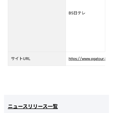
BS日テレ
7
（
サイトURL
https://www.pgatour.jp/
ニュースリリース一覧