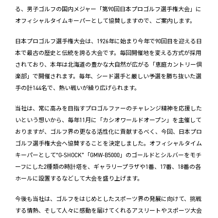
る、男子ゴルフの国内メジャー「第90回日本プロゴルフ選手権大会」に
オフィシャルタイムキーパーとして協賛しますので、ご案内します。
日本プロゴルフ選手権大会は、1926年に始まり今年で90回目を迎える日
本で最古の歴史と伝統を誇る大会です。毎回開催地を変える方式が採用
されており、本年は北海道の豊かな大自然が広がる「恵庭カントリー倶
楽部」で開催されます。毎年、シード選手と厳しい予選を勝ち抜いた選
手の計144名で、熱い戦いが繰り広げられます。
当社は、常に高みを目指すプロゴルファーのチャレンジ精神を応援した
いという想いから、毎年11月に「カシオワールドオープン」を主催して
おりますが、ゴルフ界の更なる活性化に貢献するべく、今回、日本プロ
ゴルフ選手権大会へ協賛することを決定しました。オフィシャルタイム
キーパーとして“G-SHOCK”「GMW-B5000」のゴールドとシルバーをモチ
ーフにした2種類の時計塔を、ギャラリープラザや1番、17番、18番の各
ホールに設置するなどして大会を盛り上げます。
今後も当社は、ゴルフをはじめとしたスポーツ界の発展に向けて、挑戦
する情熱、そして人々に感動を届けてくれるアスリートやスポーツ大会