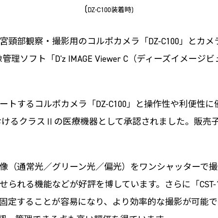
(
DZ-C100装着時)
部観察・撮影用のコルポカメラ「DZ-C100」とカメラス
理ソフト「D'z IMAGE Viewer C（ディーズイメ
するコルポカメラ「DZ-C100」と操作性や利便性に優れ
におけるクラスⅡの医療機器として承認されました。販売子
類の画像（通常光／グリーン光／偏光）をワンシャッター
られる機能などが好評を博しています。さらに「CST-
定することが容易になり、より効率的な撮影が可能です。PC