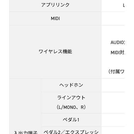
アプリリンク
Lyric
MIDI
AUDIO
ワイヤレス機能
MIDI対応プロ
（付属ワイヤレス
ヘッドホン
ラインアウト
（L/MONO、R）
ペダル1
ペダル2／エクスプレッシ
入出力端子