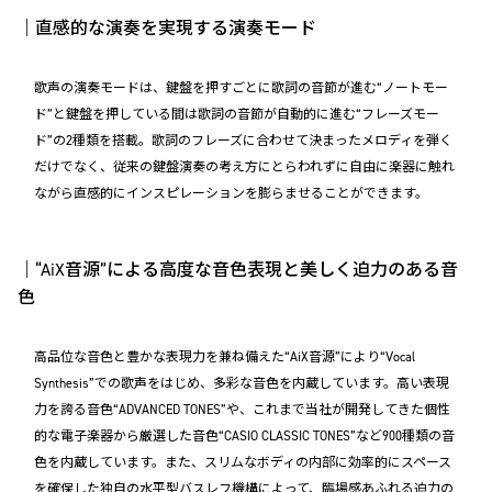
｜直感的な演奏を実現する演奏モード
歌声の演奏モードは、鍵盤を押すごとに歌詞の音節が進む“ノートモー
ド”と鍵盤を押している間は歌詞の音節が自動的に進む“フレーズモー
ド”の2種類を搭載。歌詞のフレーズに合わせて決まったメロディを弾く
だけでなく、従来の鍵盤演奏の考え方にとらわれずに自由に楽器に触れ
ながら直感的にインスピレーションを膨らませることができます。
｜“AiX音源”による高度な音色表現と美しく迫力のある音
色
高品位な音色と豊かな表現力を兼ね備えた“AiX音源”により“Vocal
Synthesis”での歌声をはじめ、多彩な音色を内蔵しています。高い表現
力を誇る音色“ADVANCED TONES”や、これまで当社が開発してきた個性
的な電子楽器から厳選した音色“CASIO CLASSIC TONES”など900種類の音
色を内蔵しています。また、スリムなボディの内部に効率的にスペース
を確保した独自の水平型バスレフ機構によって、臨場感あふれる迫力の