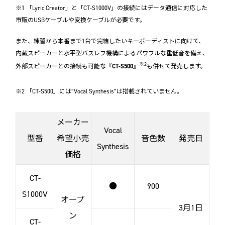
※1 「Lyric Creator」と「CT-S1000V」の接続にはデータ通信に対応した
市販のUSBケーブルや変換ケーブルが必要です。
また、練習から本番まで1台で完結したいキーボーディストに向けて、
内蔵スピーカーと水平型バスレフ機構によるパワフルな重低音を備え、
※2
外部スピーカーとの接続も可能な『
CT-S500
』
も併せて発売します。
※2 「CT-S500」には“Vocal Synthesis”は搭載されていません。
メーカー
Vocal
型番
希望小売
音色数
発売日
Synthesis
価格
CT-
●
900
S1000V
オープ
3月1日
ン
CT-