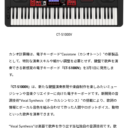
CT-S1000V
カシオ計算機は、電子キーボード“Casiotone（カシオトーン）”の新製品
として、特別な演奏スキルや細かい調整を必要とせず、鍵盤で歌声を演
奏できる新感覚の電子キーボード『
CT-S1000V
』を3月1日に発売しま
す。
『
CT-S1000V
』は、新たな鍵盤演奏表現や楽曲制作を楽しみたいミュー
ジシャンや音楽クリエイターに向けた電子キーボードです。新開発の音
源技術“Vocal Synthesis（ボーカルシンセシス）”の搭載により、歌詞の
情報とボーカル音色を組み合わせて作った人間やロボットボイス、動物
といった歌声を演奏できます。
“Vocal Synthesis”は楽器で歌声を作り出す当社独自の音源技術です。歌