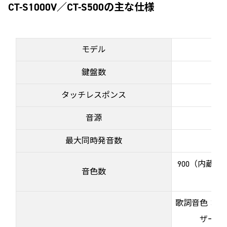
CT-S1000V／CT-S500の主な仕様
モデル
CT-
鍵盤数
タッチレスポンス
音源
最大同時発音数
900（内蔵歌
音色数
含
歌詞音色：内蔵
ザー最大