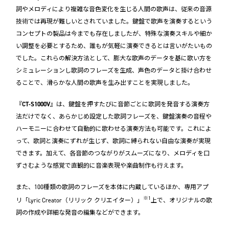
詞やメロディにより複雑な音色変化を生じる人間の歌声は、従来の音源
技術では再現が難しいとされていました。鍵盤で歌声を演奏するという
コンセプトの製品は今までも存在しましたが、特殊な演奏スキルや細か
い調整を必要とするため、誰もが気軽に演奏できるとは言いがたいもの
でした。これらの解決方法として、膨大な歌声のデータを基に歌い方を
シミュレーションし歌詞のフレーズを生成、声色のデータと掛け合わせ
ることで、滑らかな人間の歌声を生み出すことを実現しました。
『
CT-S1000V
』は、鍵盤を押すたびに音節ごとに歌詞を発音する演奏方
法だけでなく、あらかじめ設定した歌詞フレーズを、鍵盤演奏の音程や
ハーモニーに合わせて自動的に歌わせる演奏方法も可能です。これによ
って、歌詞と演奏にずれが生じず、歌詞に縛られない自由な演奏が実現
できます。加えて、各音節のつながりがスムーズになり、メロディを口
ずさむような感覚で直観的に音楽表現や楽曲制作も行えます。
また、100種類の歌詞のフレーズを本体に内蔵しているほか、専用アプ
※1
リ「Lyric Creator（リリック クリエイター）」
上で、オリジナルの歌
詞の作成や詳細な発音の編集などができます。