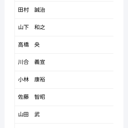
田村 誠治
山下 和之
高橋 央
川合 義宣
小林 康裕
佐藤 智昭
山田 武