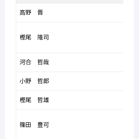
高野 晋
樫尾 隆司
河合 哲哉
小野 哲郎
樫尾 哲雄
篠田 豊可