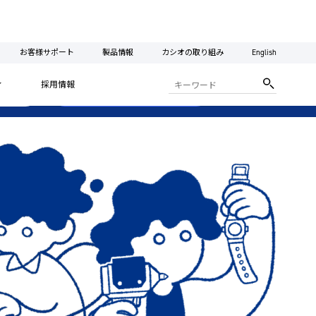
お客様サポート
製品情報
カシオの取り組み
English
ィ
採用情報
Y
2027 卒 ENTRY
TION