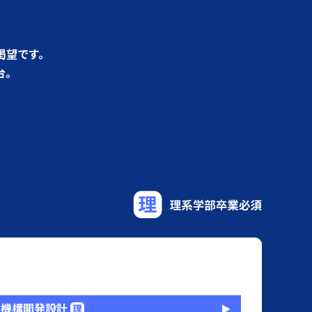
渇望です。
台。
機構開発設計