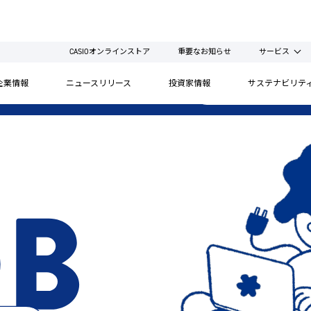
CASIOオンラインストア
重要なお知らせ
サービス
企業情報
ニュースリリース
投資家情報
サステナビリテ
2028 卒 ENTR
ORK
PERSON
RECRUIT INFORMA
介
職種別インタビュー
募集要項
度とキャリアパス
キャリアインタビュー
選考フロー
の働き方
ス