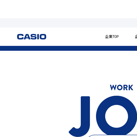
RECRUITING 2026
企業TOP
ABOUT US
W
パーパスビジョン
職種紹
ヒストリー
教育制
事業内容
カシオ
会社概要
オフィ