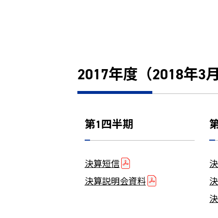
2017年度（2018年3
第1四半期
決算短信
決算説明会資料