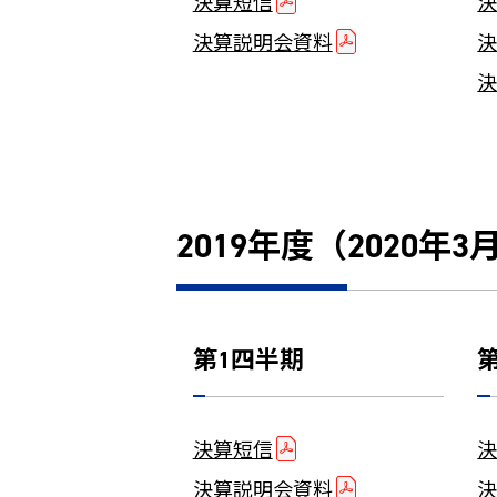
決算短信
決算説明会資料
2019年度（2020年3
第1四半期
決算短信
決算説明会資料