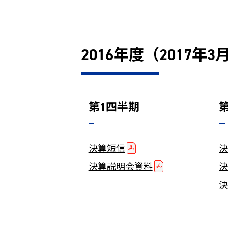
2016年度（2017年3
第1四半期
決算短信
決算説明会資料