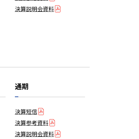
決算説明会資料
通期
決算短信
決算参考資料
決算説明会資料