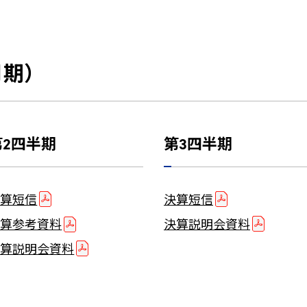
月期）
第2四半期
第3四半期
決算短信
決算短信
決算参考資料
決算説明会資料
決算説明会資料