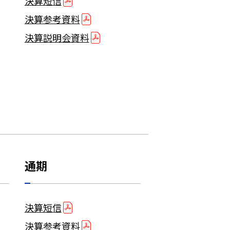
決算短信
決算参考資料
決算説明会資料
通期
決算短信
決算参考資料