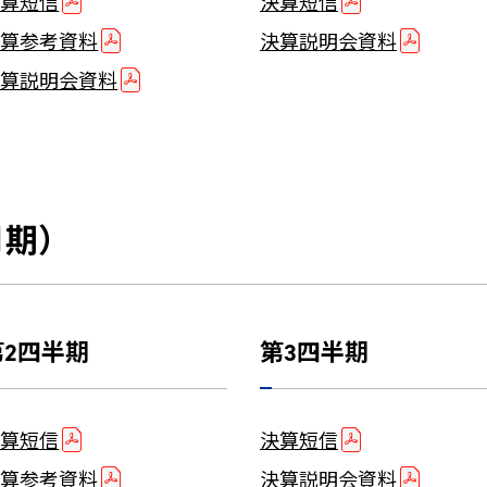
決算短信
決算短信
決算参考資料
決算説明会資料
決算説明会資料
月期）
第2四半期
第3四半期
決算短信
決算短信
決算参考資料
決算説明会資料