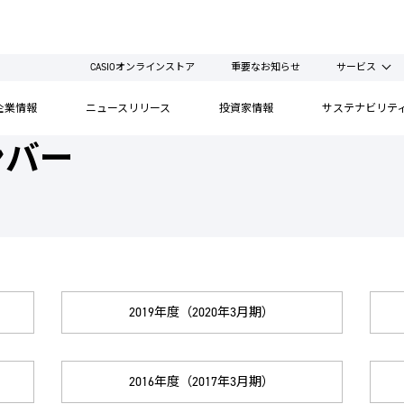
CASIOオンラインストア
重要なお知らせ
サービス
企業情報
ニュースリリース
投資家情報
サステナビリテ
ンバー
2019年度（2020年3月期）
2016年度（2017年3月期）