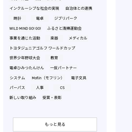
インクルーシブな社会の実現
自治体との連携
時計
電卓
ジブリパーク
WILD MIND GO! GO!
ふるさと清掃運動会
事業を通じた活動
楽器
メディカル
トヨタジュニアゴルフ ワールドカップ
世界少年野球大会
教育
電卓ひみつたんけん
一反パートナー
システム
Moflin（モフリン）
電子文具
パーパス
人事
CS
新しい取り組み
受賞・表彰
もっと見る