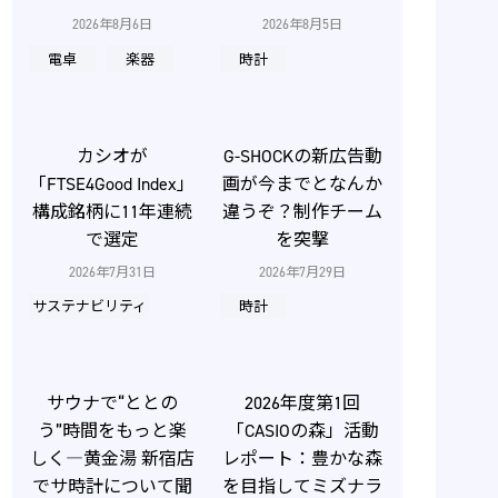
2026年8月6日
2026年8月5日
電卓
楽器
時計
カシオが
G-SHOCKの新広告動
「FTSE4Good Index」
画が今までとなんか
構成銘柄に11年連続
違うぞ？制作チーム
で選定
を突撃
2026年7月31日
2026年7月29日
サステナビリティ
時計
サウナで“ととの
2026年度第1回
う”時間をもっと楽
「CASIOの森」活動
しく―黄金湯 新宿店
レポート：豊かな森
でサ時計について聞
を目指してミズナラ