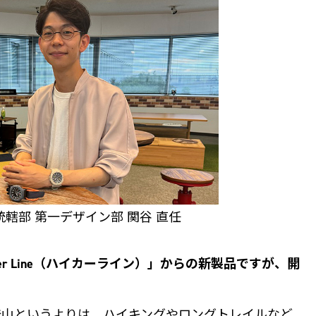
轄部 第一デザイン部 関谷 直任
iker Line（ハイカーライン）」からの新製品ですが、開
に挑む登山というよりは、ハイキングやロングトレイルなど