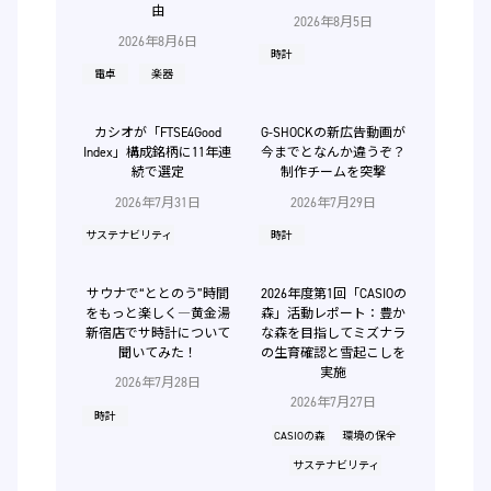
由
2026年8月5日
2026年8月6日
時計
電卓
楽器
カシオが「FTSE4Good
G-SHOCKの新広告動画が
Index」構成銘柄に11年連
今までとなんか違うぞ？
続で選定
制作チームを突撃
2026年7月31日
2026年7月29日
サステナビリティ
時計
サウナで“ととのう”時間
2026年度第1回「CASIOの
をもっと楽しく―黄金湯
森」活動レポート：豊か
新宿店でサ時計について
な森を目指してミズナラ
聞いてみた！
の生育確認と雪起こしを
実施
2026年7月28日
2026年7月27日
時計
CASIOの森
環境の保全
サステナビリティ