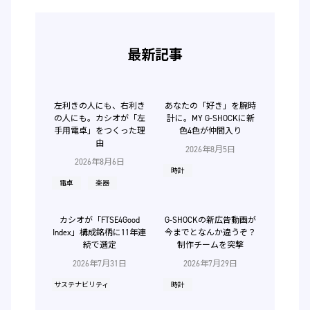
最新記事
左利きの人にも、右利き
あなたの「好き」を腕時
の人にも。カシオが「左
計に。MY G-SHOCKに新
手用電卓」をつくった理
色4色が仲間入り
由
2026年8月5日
2026年8月6日
時計
電卓
楽器
カシオが「FTSE4Good
G-SHOCKの新広告動画が
Index」構成銘柄に11年連
今までとなんか違うぞ？
続で選定
制作チームを突撃
2026年7月31日
2026年7月29日
サステナビリティ
時計