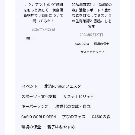
サウナで“ととのう”時間
2026年度第1回「CASIOの
をもっと楽しく―黄金湯
森」活動レポート：豊か
新宿店でサ時計について
な森を目指してミズナラ
聞いてみた！
の生育確認と雪起こしを
実施
2026年7月28日
2026年7月27日
時計
CASIOの森
環境の保全
サステナビリティ
イベント
北渋RunRunフェスタ
スポーツ・文化支援
サステナビリティ
キーパーソン21
次世代の育成・自立
CASIO WORLD OPEN
学びのフェス
CASIOの森
環境の保全
親子はねやすめ