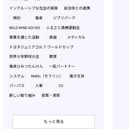
インクルーシブな社会の実現
自治体との連携
時計
電卓
ジブリパーク
WILD MIND GO! GO!
ふるさと清掃運動会
事業を通じた活動
楽器
メディカル
トヨタジュニアゴルフ ワールドカップ
世界少年野球大会
教育
電卓ひみつたんけん
一反パートナー
システム
Moflin（モフリン）
電子文具
パーパス
人事
CS
新しい取り組み
受賞・表彰
もっと見る