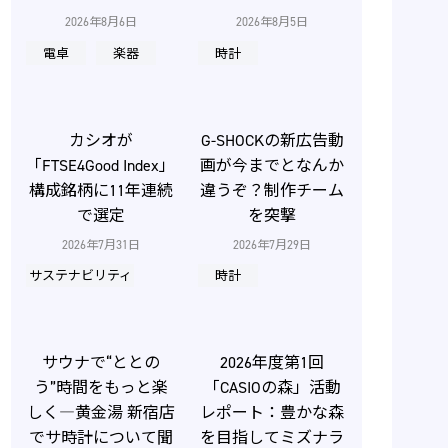
2026年8月6日
2026年8月5日
電卓
楽器
時計
カシオが
G-SHOCKの新広告動
「FTSE4Good Index」
画が今までとなんか
構成銘柄に11年連続
違うぞ？制作チーム
で選定
を突撃
2026年7月31日
2026年7月29日
サステナビリティ
時計
サウナで“ととの
2026年度第1回
う”時間をもっと楽
「CASIOの森」活動
しく―黄金湯 新宿店
レポート：豊かな森
でサ時計について聞
を目指してミズナラ