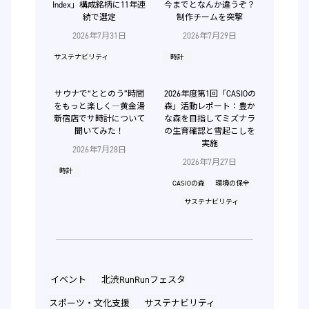
Index」構成銘柄に11年連
今までとなんか違うぞ？
続で選定
制作チームを突撃
2026年7月31日
2026年7月29日
サステナビリティ
時計
サウナで“ととのう”時間
2026年度第1回「CASIOの
をもっと楽しく―黄金湯
森」活動レポート：豊か
新宿店でサ時計について
な森を目指してミズナラ
聞いてみた！
の生育確認と雪起こしを
実施
2026年7月28日
2026年7月27日
時計
CASIOの森
環境の保全
サステナビリティ
イベント
北渋RunRunフェスタ
スポーツ・文化支援
サステナビリティ