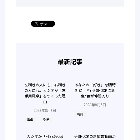
最新記事
左利きの人にも、右利き
あなたの「好き」を腕時
の人にも。カシオが「左
計に。MY G-SHOCKに新
手用電卓」をつくった理
色4色が仲間入り
由
2026年8月5日
2026年8月6日
時計
電卓
楽器
カシオが「FTSE4Good
G-SHOCKの新広告動画が