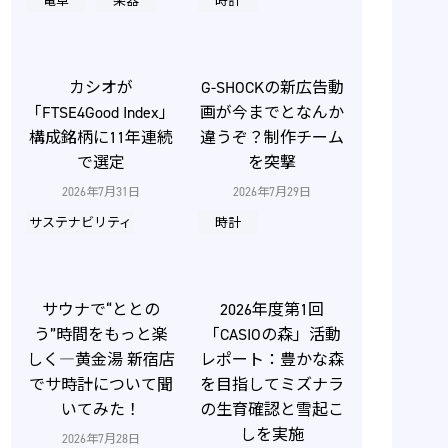
電卓
楽器
時計
カシオが
G-SHOCKの新広告動
「FTSE4Good Index」
画が今までとなんか
構成銘柄に11年連続
違うぞ？制作チーム
で選定
を突撃
2026年7月31日
2026年7月29日
サステナビリティ
時計
サウナで“ととの
2026年度第1回
う”時間をもっと楽
「CASIOの森」活動
しく―黄金湯 新宿店
レポート：豊かな森
でサ時計について聞
を目指してミズナラ
いてみた！
の生育確認と雪起こ
しを実施
2026年7月28日