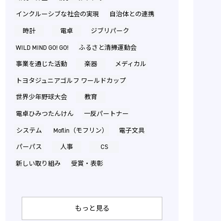
インクルーシブな社会の実現
自治体との連携
時計
電卓
ジブリパーク
WILD MIND GO! GO!
ふるさと清掃運動会
事業を通じた活動
楽器
メディカル
トヨタジュニアゴルフ ワールドカップ
世界少年野球大会
教育
電卓ひみつたんけん
一反パートナー
システム
Moflin（モフリン）
電子文具
パーパス
人事
CS
新しい取り組み
受賞・表彰
もっと見る