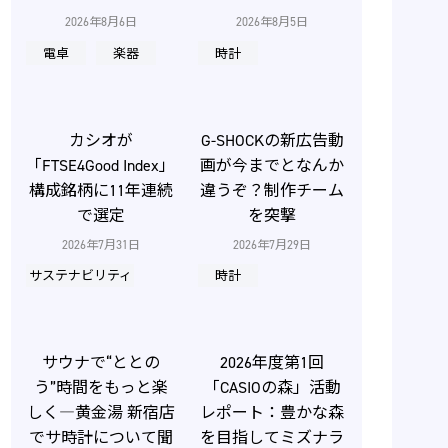
2026年8月6日
2026年8月5日
電卓
楽器
時計
カシオが
G-SHOCKの新広告動
「FTSE4Good Index」
画が今までとなんか
構成銘柄に11年連続
違うぞ？制作チーム
で選定
を突撃
2026年7月31日
2026年7月29日
サステナビリティ
時計
サウナで“ととの
2026年度第1回
う”時間をもっと楽
「CASIOの森」活動
しく―黄金湯 新宿店
レポート：豊かな森
でサ時計について聞
を目指してミズナラ