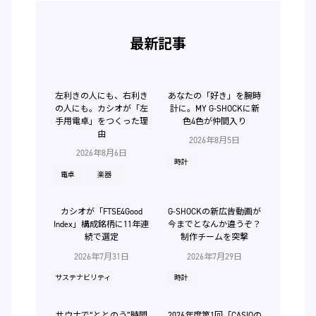
最新記事
左利きの人にも、右利き
あなたの「好き」を腕時
の人にも。カシオが「左
計に。MY G-SHOCKに新
手用電卓」をつくった理
色4色が仲間入り
由
2026年8月5日
2026年8月6日
時計
電卓
楽器
カシオが「FTSE4Good
G-SHOCKの新広告動画が
Index」構成銘柄に11年連
今までとなんか違うぞ？
続で選定
制作チームを突撃
2026年7月31日
2026年7月29日
サステナビリティ
時計
サウナで“ととのう”時間
2026年度第1回「CASIOの