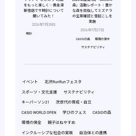
をもっと楽しく―黄金湯
森」活動レポート：豊か
新宿店でサ時計について
な森を目指してミズナラ
聞いてみた！
の生育確認と雪起こしを
実施
2026年7月28日
2026年7月27日
時計
CASIOの森
環境の保全
サステナビリティ
イベント
北渋RunRunフェスタ
スポーツ・文化支援
サステナビリティ
キーパーソン21
次世代の育成・自立
CASIO WORLD OPEN
学びのフェス
CASIOの森
環境の保全
親子はねやすめ
インクルーシブな社会の実現
自治体との連携