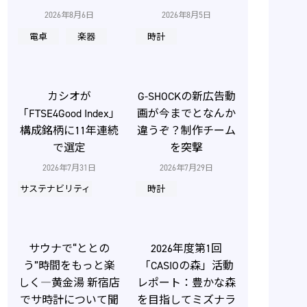
2026年8月6日
2026年8月5日
電卓
楽器
時計
カシオが
G-SHOCKの新広告動
「FTSE4Good Index」
画が今までとなんか
構成銘柄に11年連続
違うぞ？制作チーム
で選定
を突撃
2026年7月31日
2026年7月29日
サステナビリティ
時計
サウナで“ととの
2026年度第1回
う”時間をもっと楽
「CASIOの森」活動
しく―黄金湯 新宿店
レポート：豊かな森
でサ時計について聞
を目指してミズナラ