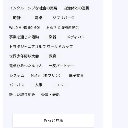
インクルーシブな社会の実現
自治体との連携
時計
電卓
ジブリパーク
WILD MIND GO! GO!
ふるさと清掃運動会
事業を通じた活動
楽器
メディカル
トヨタジュニアゴルフ ワールドカップ
世界少年野球大会
教育
電卓ひみつたんけん
一反パートナー
システム
Moflin（モフリン）
電子文具
パーパス
人事
CS
新しい取り組み
受賞・表彰
もっと見る