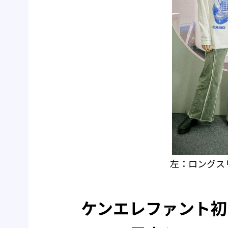
左：ロングス
ケンエレファント初