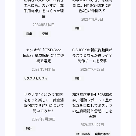
左利きの人にも、右利き
あなたの「好き」を腕時
の人にも。カシオが「左
計に。MY G-SHOCKに新
手用電卓」をつくった理
色4色が仲間入り
由
2026年8月5日
2026年8月6日
時計
電卓
楽器
カシオが「FTSE4Good
G-SHOCKの新広告動画が
Index」構成銘柄に11年連
今までとなんか違うぞ？
続で選定
制作チームを突撃
2026年7月31日
2026年7月29日
サステナビリティ
時計
サウナで“ととのう”時間
2026年度第1回「CASIOの
をもっと楽しく―黄金湯
森」活動レポート：豊か
新宿店でサ時計について
な森を目指してミズナラ
聞いてみた！
の生育確認と雪起こしを
実施
2026年7月28日
2026年7月27日
時計
CASIOの森
環境の保全