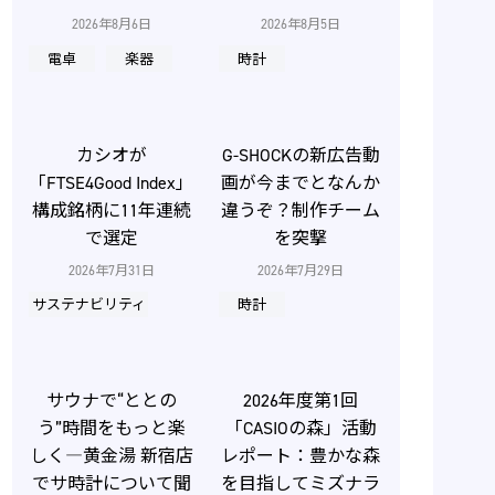
2026年8月6日
2026年8月5日
電卓
楽器
時計
カシオが
G-SHOCKの新広告動
「FTSE4Good Index」
画が今までとなんか
構成銘柄に11年連続
違うぞ？制作チーム
で選定
を突撃
2026年7月31日
2026年7月29日
サステナビリティ
時計
サウナで“ととの
2026年度第1回
う”時間をもっと楽
「CASIOの森」活動
しく―黄金湯 新宿店
レポート：豊かな森
でサ時計について聞
を目指してミズナラ