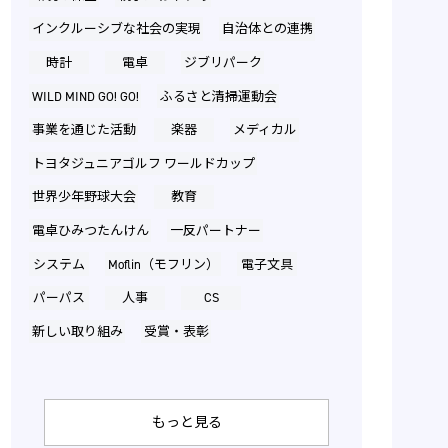
インクルーシブな社会の実現
自治体との連携
時計
電卓
ジブリパーク
WILD MIND GO! GO!
ふるさと清掃運動会
事業を通じた活動
楽器
メディカル
トヨタジュニアゴルフ ワールドカップ
世界少年野球大会
教育
電卓ひみつたんけん
一反パートナー
システム
Moflin（モフリン）
電子文具
パーパス
人事
CS
新しい取り組み
受賞・表彰
もっと見る